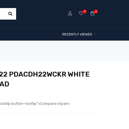
0
0
RECENTLY VIEWED
 22 PDACDH22WCKR WHITE
EAD
tooltip button-tooltip">Compare</span>