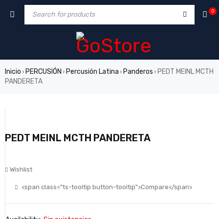
0
Inicio
PERCUSIÓN
Percusión Latina
Panderos
PEDT MEINL MCTH
›
›
›
›
PANDERETA
PEDT MEINL MCTH PANDERETA
Wishlist
<span class="ts-tooltip button-tooltip">Compare</span>