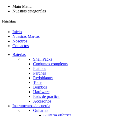
Main Menu
Nuestras categoraìas
Main Menu
Inicio
Nuestras Marcas
Nosotros
Contactos
Baterias
Shell Packs
Conjuntos completos
Platillos
Parches
Redoblantes
Toms
Bombos
Hardware
Pads de práctica
Accesorios
Instrumentos de cuerda
Guitarras
Guitarra eléctrica