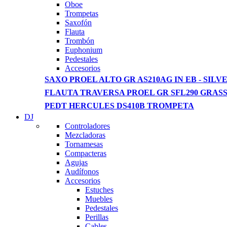
View more
Oboe
Trompetas
Saxofón
Flauta
Trombón
Euphonium
Pedestales
Accesorios
SAXO PROEL ALTO GR AS210AG IN EB - SILVE
FLAUTA TRAVERSA PROEL GR SFL290 GRAS
PEDT HERCULES DS410B TROMPETA
DJ
Controladores
Mezcladoras
Tornamesas
Compacteras
Agujas
Audífonos
Accesorios
Estuches
Muebles
Pedestales
Perillas
Cables