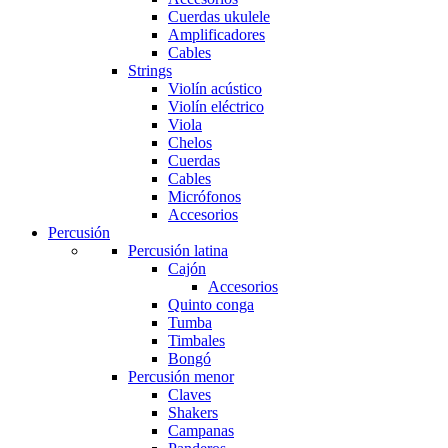
Cuerdas ukulele
Amplificadores
Cables
Strings
Violín acústico
Violín eléctrico
Viola
Chelos
Cuerdas
Cables
Micrófonos
Accesorios
Percusión
Percusión latina
Cajón
Accesorios
Quinto conga
Tumba
Timbales
Bongó
Percusión menor
Claves
Shakers
Campanas