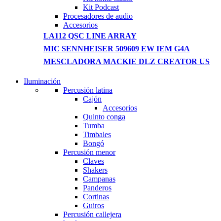
Kit Podcast
Procesadores de audio
Accesorios
LA112 QSC LINE ARRAY
MIC SENNHEISER 509609 EW IEM G4A
MESCLADORA MACKIE DLZ CREATOR US
Iluminación
NEW WASHING MACHINE
Percusión latina
Cajón
T50F 9KG/1200 SPIN
Accesorios
Quinto conga
Shop Now
Tumba
Timbales
Bongó
Percusión menor
Claves
Shakers
Campanas
Panderos
Cortinas
Guiros
Percusión callejera