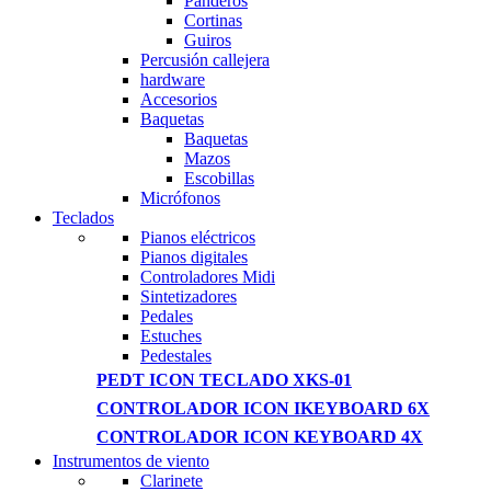
Panderos
Cortinas
Guiros
Percusión callejera
hardware
Accesorios
Baquetas
Baquetas
Mazos
Escobillas
Micrófonos
Teclados
Pianos eléctricos
Pianos digitales
Controladores Midi
Sintetizadores
Pedales
Estuches
Pedestales
PEDT ICON TECLADO XKS-01
CONTROLADOR ICON IKEYBOARD 6X
CONTROLADOR ICON KEYBOARD 4X
Instrumentos de viento
Clarinete