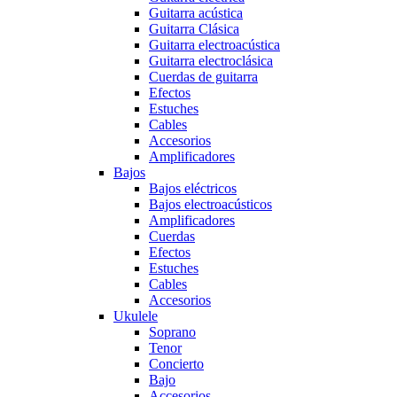
Guitarra acústica
Guitarra Clásica
Guitarra electroacústica
Guitarra electroclásica
Cuerdas de guitarra
Efectos
Estuches
Cables
Accesorios
Amplificadores
Bajos
Bajos eléctricos
Bajos electroacústicos
Amplificadores
Cuerdas
Efectos
Estuches
Cables
Accesorios
Ukulele
Soprano
Tenor
Concierto
Bajo
Accesorios