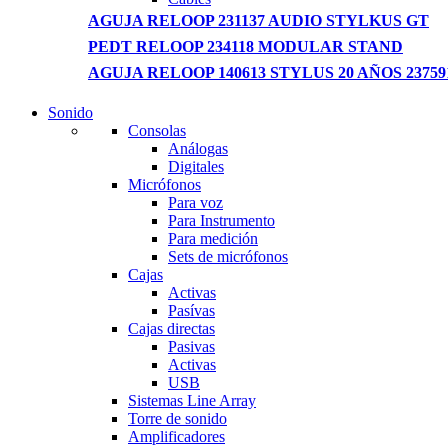
AGUJA RELOOP 231137 AUDIO STYLKUS GT
PEDT RELOOP 234118 MODULAR STAND
AGUJA RELOOP 140613 STYLUS 20 AÑOS 23759
Sonido
NEW LAPTOP 2021
Consolas
Análogas
TP 450X I7 THINKPAD
Digitales
Micrófonos
Shop Now
Para voz
Para Instrumento
Para medición
Sets de micrófonos
Cajas
Activas
Pasívas
Cajas directas
Pasivas
Activas
USB
Sistemas Line Array
Torre de sonido
Amplificadores