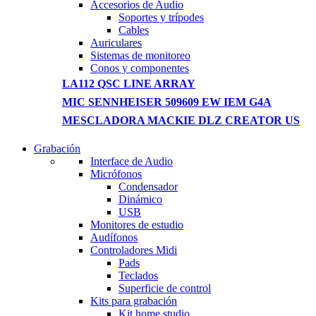
Accesorios de Audio
Soportes y trípodes
Cables
Auriculares
Sistemas de monitoreo
Conos y componentes
LA112 QSC LINE ARRAY
MIC SENNHEISER 509609 EW IEM G4A
MESCLADORA MACKIE DLZ CREATOR US
Grabación
WIRELESS CONTROLLER
Interface de Audio
Micrófonos
GAMER CONTROLLER
Condensador
Dinámico
Shop Now
USB
Monitores de estudio
Audífonos
Controladores Midi
Pads
Teclados
Superficie de control
Kits para grabación
Kit home studio