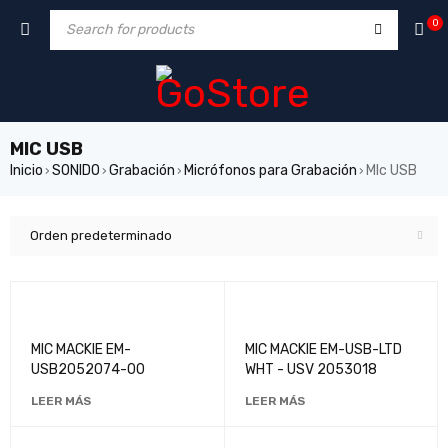
0
MIC USB
Inicio
SONIDO
Grabación
Micrófonos para Grabación
MIc USB
›
›
›
›
Orden predeterminado
MIC MACKIE EM-
MIC MACKIE EM-USB-LTD
USB2052074-00
WHT - USV 2053018
LEER MÁS
LEER MÁS