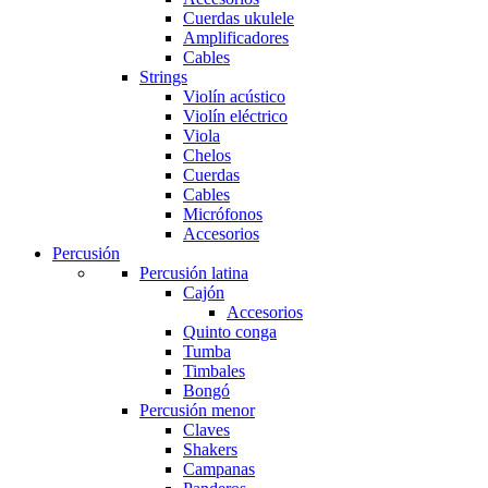
Cuerdas ukulele
Amplificadores
Cables
Strings
Violín acústico
Violín eléctrico
Viola
Chelos
Cuerdas
Cables
Micrófonos
Accesorios
Percusión
Percusión latina
Cajón
Accesorios
Quinto conga
Tumba
Timbales
Bongó
Percusión menor
Claves
Shakers
Campanas