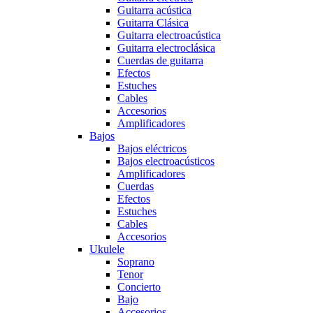
Guitarra acústica
Guitarra Clásica
Guitarra electroacústica
Guitarra electroclásica
Cuerdas de guitarra
Efectos
Estuches
Cables
Accesorios
Amplificadores
Bajos
Bajos eléctricos
Bajos electroacústicos
Amplificadores
Cuerdas
Efectos
Estuches
Cables
Accesorios
Ukulele
Soprano
Tenor
Concierto
Bajo
Accesorios