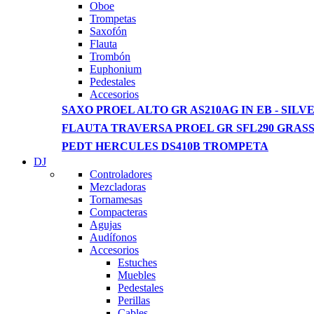
View more
Oboe
Trompetas
Saxofón
Flauta
Trombón
Euphonium
Pedestales
Accesorios
SAXO PROEL ALTO GR AS210AG IN EB - SILVE
FLAUTA TRAVERSA PROEL GR SFL290 GRAS
PEDT HERCULES DS410B TROMPETA
DJ
Controladores
Mezcladoras
Tornamesas
Compacteras
Agujas
Audífonos
Accesorios
Estuches
Muebles
Pedestales
Perillas
Cables