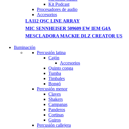
Kit Podcast
Procesadores de audio
Accesorios
LA112 QSC LINE ARRAY
MIC SENNHEISER 509609 EW IEM G4A
MESCLADORA MACKIE DLZ CREATOR US
Iluminación
NEW WASHING MACHINE
Percusión latina
Cajón
T50F 9KG/1200 SPIN
Accesorios
Quinto conga
Shop Now
Tumba
Timbales
Bongó
Percusión menor
Claves
Shakers
Campanas
Panderos
Cortinas
Guiros
Percusión callejera