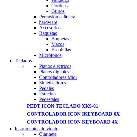
Panderos
Cortinas
Guiros
Percusión callejera
hardware
Accesorios
Baquetas
Baquetas
Mazos
Escobillas
Micrófonos
Teclados
Pianos eléctricos
Pianos digitales
Controladores Midi
Sintetizadores
Pedales
Estuches
Pedestales
PEDT ICON TECLADO XKS-01
CONTROLADOR ICON IKEYBOARD 6X
CONTROLADOR ICON KEYBOARD 4X
Instrumentos de viento
Clarinete