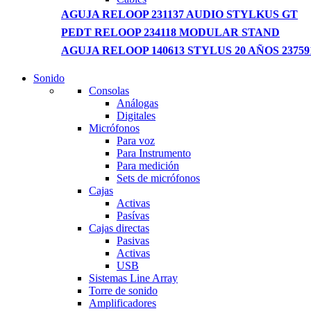
AGUJA RELOOP 231137 AUDIO STYLKUS GT
PEDT RELOOP 234118 MODULAR STAND
AGUJA RELOOP 140613 STYLUS 20 AÑOS 23759
Sonido
NEW LAPTOP 2021
Consolas
Análogas
TP 450X I7 THINKPAD
Digitales
Micrófonos
Shop Now
Para voz
Para Instrumento
Para medición
Sets de micrófonos
Cajas
Activas
Pasívas
Cajas directas
Pasivas
Activas
USB
Sistemas Line Array
Torre de sonido
Amplificadores