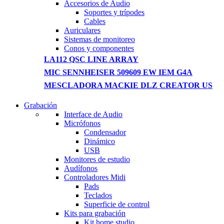
Accesorios de Audio
Soportes y trípodes
Cables
Auriculares
Sistemas de monitoreo
Conos y componentes
LA112 QSC LINE ARRAY
MIC SENNHEISER 509609 EW IEM G4A
MESCLADORA MACKIE DLZ CREATOR US
Grabación
WIRELESS CONTROLLER
Interface de Audio
Micrófonos
GAMER CONTROLLER
Condensador
Dinámico
Shop Now
USB
Monitores de estudio
Audífonos
Controladores Midi
Pads
Teclados
Superficie de control
Kits para grabación
Kit home studio