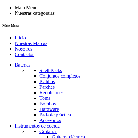
Main Menu
Nuestras categoraìas
Main Menu
Inicio
Nuestras Marcas
Nosotros
Contactos
Baterias
Shell Packs
Conjuntos completos
Platillos
Parches
Redoblantes
Toms
Bombos
Hardware
Pads de práctica
Accesorios
Instrumentos de cuerda
Guitarras
Guitarra eléctrica