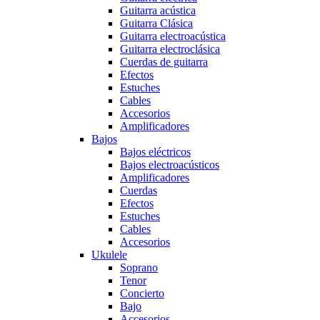
Guitarra acústica
Guitarra Clásica
Guitarra electroacústica
Guitarra electroclásica
Cuerdas de guitarra
Efectos
Estuches
Cables
Accesorios
Amplificadores
Bajos
Bajos eléctricos
Bajos electroacústicos
Amplificadores
Cuerdas
Efectos
Estuches
Cables
Accesorios
Ukulele
Soprano
Tenor
Concierto
Bajo
Accesorios