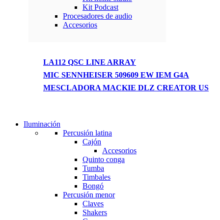
Kit Podcast
Procesadores de audio
Accesorios
LA112 QSC LINE ARRAY
MIC SENNHEISER 509609 EW IEM G4A
MESCLADORA MACKIE DLZ CREATOR US
NEW WASHING MACHINE
Iluminación
Percusión latina
Cajón
T50F 9KG/1200 SPIN
Accesorios
Shop Now
Quinto conga
Tumba
Timbales
Bongó
Percusión menor
Claves
Shakers