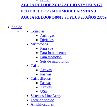
AGUJA RELOOP 231137 AUDIO STYLKUS GT
PEDT RELOOP 234118 MODULAR STAND
AGUJA RELOOP 140613 STYLUS 20 AÑOS 23759
Sonido
NEW LAPTOP 2021
Consolas
Análogas
TP 450X I7 THINKPAD
Digitales
Micrófonos
Shop Now
Para voz
Para Instrumento
Para medición
Sets de micrófonos
Cajas
Activas
Pasívas
Cajas directas
Pasivas
Activas
USB
Sistemas Line Array
Torre de sonido
Amplificadores