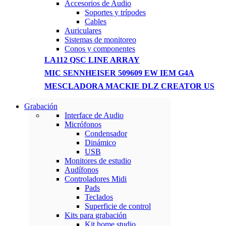
Accesorios de Audio
Soportes y trípodes
Cables
Auriculares
Sistemas de monitoreo
Conos y componentes
LA112 QSC LINE ARRAY
MIC SENNHEISER 509609 EW IEM G4A
MESCLADORA MACKIE DLZ CREATOR US
Grabación
WIRELESS CONTROLLER
Interface de Audio
Micrófonos
GAMER CONTROLLER
Condensador
Dinámico
Shop Now
USB
Monitores de estudio
Audífonos
Controladores Midi
Pads
Teclados
Superficie de control
Kits para grabación
Kit home studio