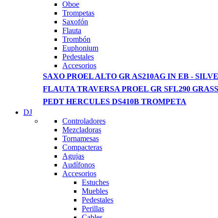
View more
Oboe
Trompetas
Saxofón
Flauta
Trombón
Euphonium
Pedestales
Accesorios
SAXO PROEL ALTO GR AS210AG IN EB - SILVE
FLAUTA TRAVERSA PROEL GR SFL290 GRAS
PEDT HERCULES DS410B TROMPETA
DJ
Controladores
Mezcladoras
Tornamesas
Compacteras
Agujas
Audífonos
Accesorios
Estuches
Muebles
Pedestales
Perillas
Cables