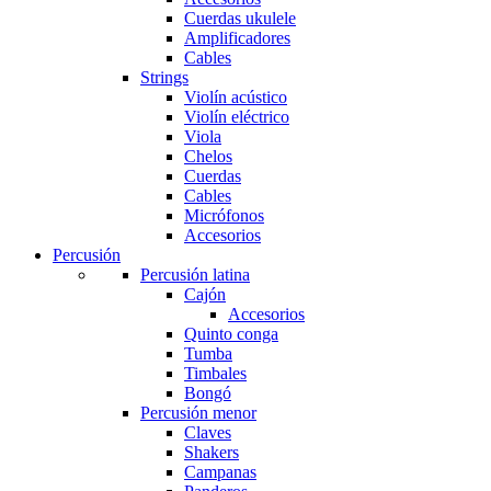
Cuerdas ukulele
Amplificadores
Cables
Strings
Violín acústico
Violín eléctrico
Viola
Chelos
Cuerdas
Cables
Micrófonos
Accesorios
Percusión
Percusión latina
Cajón
Accesorios
Quinto conga
Tumba
Timbales
Bongó
Percusión menor
Claves
Shakers
Campanas