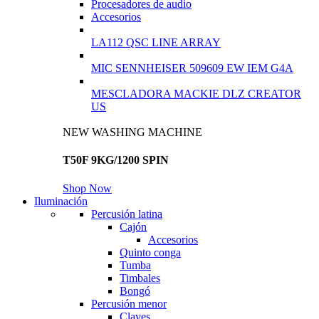
Procesadores de audio
Accesorios
LA112 QSC LINE ARRAY
MIC SENNHEISER 509609 EW IEM G4A
MESCLADORA MACKIE DLZ CREATOR
US
NEW WASHING MACHINE
T50F 9KG/1200 SPIN
Shop Now
Iluminación
Percusión latina
Cajón
Accesorios
Quinto conga
Tumba
Timbales
Bongó
Percusión menor
Claves