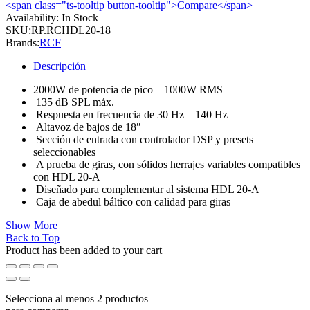
<span class="ts-tooltip button-tooltip">Compare</span>
Availability:
In Stock
SKU:
RP.RCHDL20-18
Brands:
RCF
Descripción
2000W de potencia de pico – 1000W RMS
135 dB SPL máx.
Respuesta en frecuencia de 30 Hz – 140 Hz
Altavoz de bajos de 18″
Sección de entrada con controlador DSP y presets
seleccionables
A prueba de giras, con sólidos herrajes variables compatibles
con HDL 20-A
Diseñado para complementar al sistema HDL 20-A
Caja de abedul báltico con calidad para giras
Show More
Back to Top
Product has been added to your cart
Selecciona al menos 2 productos