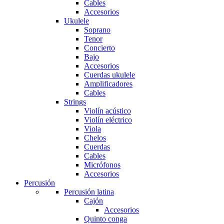
Cables
Accesorios
Ukulele
Soprano
Tenor
Concierto
Bajo
Accesorios
Cuerdas ukulele
Amplificadores
Cables
Strings
Violín acústico
Violín eléctrico
Viola
Chelos
Cuerdas
Cables
Micrófonos
Accesorios
Percusión
Percusión latina
Cajón
Accesorios
Quinto conga