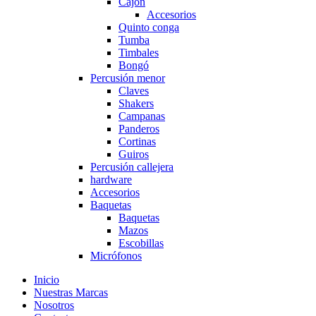
Cajón
Accesorios
Quinto conga
Tumba
Timbales
Bongó
Percusión menor
Claves
Shakers
Campanas
Panderos
Cortinas
Guiros
Percusión callejera
hardware
Accesorios
Baquetas
Baquetas
Mazos
Escobillas
Micrófonos
Inicio
Nuestras Marcas
Nosotros