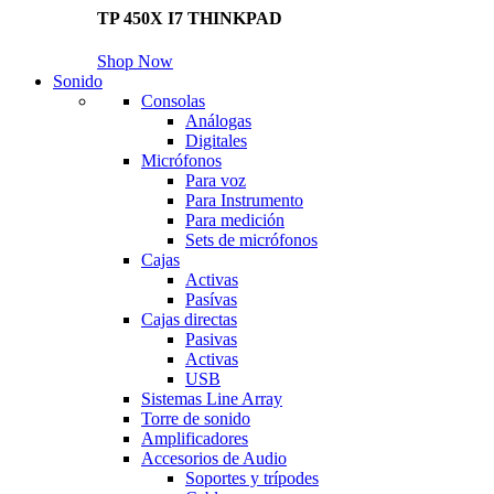
TP 450X I7 THINKPAD
Shop Now
Sonido
Consolas
Análogas
Digitales
Micrófonos
Para voz
Para Instrumento
Para medición
Sets de micrófonos
Cajas
Activas
Pasívas
Cajas directas
Pasivas
Activas
USB
Sistemas Line Array
Torre de sonido
Amplificadores
Accesorios de Audio
Soportes y trípodes