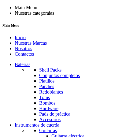
Main Menu
Nuestras categoraìas
Main Menu
Inicio
Nuestras Marcas
Nosotros
Contactos
Baterias
Shell Packs
Conjuntos completos
Platillos
Parches
Redoblantes
Toms
Bombos
Hardware
Pads de práctica
Accesorios
Instrumentos de cuerda
Guitarras
Guitarra eléctrica