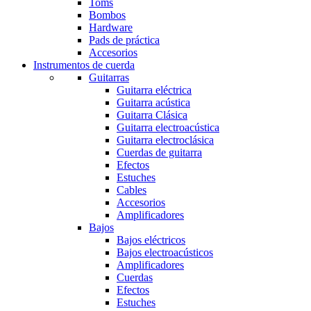
Toms
Bombos
Hardware
Pads de práctica
Accesorios
Instrumentos de cuerda
Guitarras
Guitarra eléctrica
Guitarra acústica
Guitarra Clásica
Guitarra electroacústica
Guitarra electroclásica
Cuerdas de guitarra
Efectos
Estuches
Cables
Accesorios
Amplificadores
Bajos
Bajos eléctricos
Bajos electroacústicos
Amplificadores
Cuerdas
Efectos
Estuches