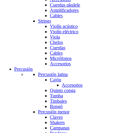
Cuerdas ukulele
Amplificadores
Cables
Strings
Violín acústico
Violín eléctrico
Viola
Chelos
Cuerdas
Cables
Micrófonos
Accesorios
Percusión
Percusión latina
Cajón
Accesorios
Quinto conga
Tumba
Timbales
Bongó
Percusión menor
Claves
Shakers
Campanas