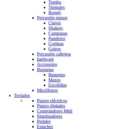
Tumba
Timbales
Bongó
Percusión menor
Claves
Shakers
Campanas
Panderos
Cortinas
Guiros
Percusión callejera
hardware
Accesorios
Baquetas
Baquetas
Mazos
Escobillas
Micrófonos
Teclados
Pianos eléctricos
Pianos digitales
Controladores Midi
Sintetizadores
Pedales
Estuches