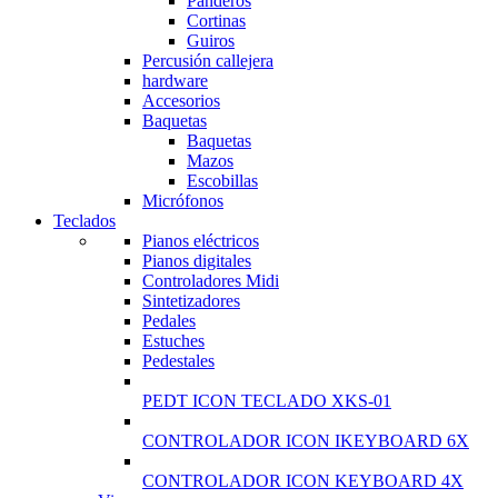
Panderos
Cortinas
Guiros
Percusión callejera
hardware
Accesorios
Baquetas
Baquetas
Mazos
Escobillas
Micrófonos
Teclados
Pianos eléctricos
Pianos digitales
Controladores Midi
Sintetizadores
Pedales
Estuches
Pedestales
PEDT ICON TECLADO XKS-01
CONTROLADOR ICON IKEYBOARD 6X
CONTROLADOR ICON KEYBOARD 4X