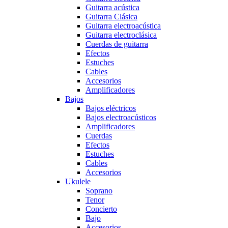
Guitarra acústica
Guitarra Clásica
Guitarra electroacústica
Guitarra electroclásica
Cuerdas de guitarra
Efectos
Estuches
Cables
Accesorios
Amplificadores
Bajos
Bajos eléctricos
Bajos electroacústicos
Amplificadores
Cuerdas
Efectos
Estuches
Cables
Accesorios
Ukulele
Soprano
Tenor
Concierto
Bajo
Accesorios