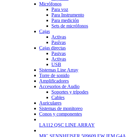
Micrófonos
Para voz
Para Instrumento
Para medición
Sets de micrófonos
Cajas
Activas
Pasívas
Cajas directas
Pasivas
Activas
USB
Sistemas Line Array
Torre de sonido
Amplificadores
Accesorios de Audio
Soportes y trípodes
Cables
Auriculares
Sistemas de monitoreo
Conos y componentes
LA112 QSC LINE ARRAY
MIC SENNHEISER 509609 EW IEM G4A