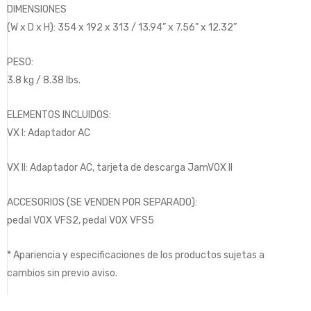
DIMENSIONES
(W x D x H): 354 x 192 x 313 / 13.94” x 7.56” x 12.32”
PESO:
3.8 kg / 8.38 lbs.
ELEMENTOS INCLUIDOS:
VX I: Adaptador AC
VX II: Adaptador AC, tarjeta de descarga JamVOX II
ACCESORIOS (SE VENDEN POR SEPARADO):
pedal VOX VFS2, pedal VOX VFS5
* Apariencia y especificaciones de los productos sujetas a
cambios sin previo aviso.