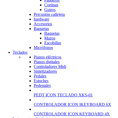
Panderos
Cortinas
Guiros
Percusión callejera
hardware
Accesorios
Baquetas
Baquetas
Mazos
Escobillas
Micrófonos
Teclados
Pianos eléctricos
Pianos digitales
Controladores Midi
Sintetizadores
Pedales
Estuches
Pedestales
PEDT ICON TECLADO XKS-01
CONTROLADOR ICON IKEYBOARD 6X
CONTROLADOR ICON KEYBOARD 4X