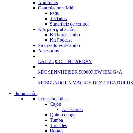
Audífonos
Controladores Midi
Pads
Teclados
Superficie de control
Kits para grabación
Kit home studio
Kit Podcast
Procesadores de audio
Accesorios
LA112 QSC LINE ARRAY
MIC SENNHEISER 509609 EW IEM G4A
MESCLADORA MACKIE DLZ CREATOR US
Iluminación
NEW WASHING MACHINE
Percusión latina
Cajón
T50F 9KG/1200 SPIN
Accesorios
Quinto conga
Shop Now
Tumba
Timbales
Bongó