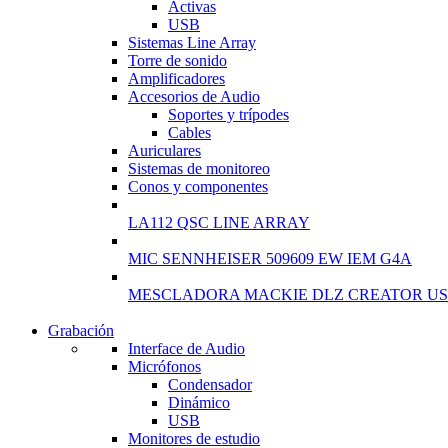
Activas
USB
Sistemas Line Array
Torre de sonido
Amplificadores
Accesorios de Audio
Soportes y trípodes
Cables
Auriculares
Sistemas de monitoreo
Conos y componentes
LA112 QSC LINE ARRAY
MIC SENNHEISER 509609 EW IEM G4A
MESCLADORA MACKIE DLZ CREATOR US
Grabación
WIRELESS CONTROLLER
Interface de Audio
Micrófonos
GAMER CONTROLLER
Condensador
Dinámico
Shop Now
USB
Monitores de estudio