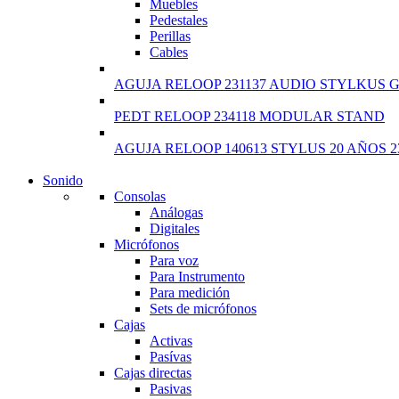
Muebles
Pedestales
Perillas
Cables
AGUJA RELOOP 231137 AUDIO STYLKUS 
PEDT RELOOP 234118 MODULAR STAND
AGUJA RELOOP 140613 STYLUS 20 AÑOS 2
Sonido
NEW LAPTOP 2021
Consolas
Análogas
TP 450X I7 THINKPAD
Digitales
Micrófonos
Shop Now
Para voz
Para Instrumento
Para medición
Sets de micrófonos
Cajas
Activas
Pasívas
Cajas directas
Pasivas