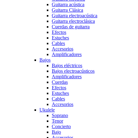
Guitarra acústica
Guitarra Clásica
Guitarra electroacústica
Guitarra electroclásica
Cuerdas de guitarra
Efectos
Estuches
Cables
Accesorios
Amplificadores
Bajos
Bajos eléctricos
Bajos electroacústicos
Amplificadores
Cuerdas
Efectos
Estuches
Cables
Accesorios
Ukulele
Soprano
Tenor
Concierto
Bajo
Accesorios