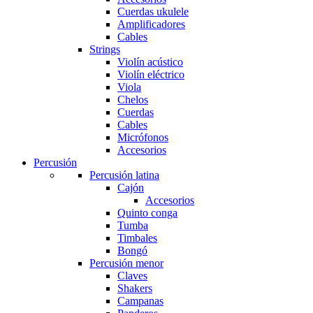
Cuerdas ukulele
Amplificadores
Cables
Strings
Violín acústico
Violín eléctrico
Viola
Chelos
Cuerdas
Cables
Micrófonos
Accesorios
Percusión
Percusión latina
Cajón
Accesorios
Quinto conga
Tumba
Timbales
Bongó
Percusión menor
Claves
Shakers
Campanas