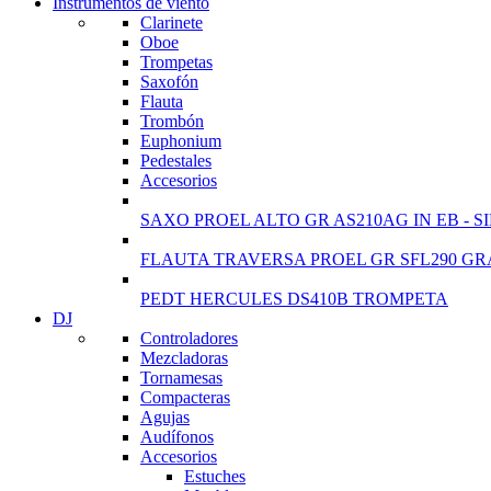
Instrumentos de viento
Clarinete
View more
Oboe
Trompetas
Saxofón
Flauta
Trombón
Euphonium
Pedestales
Accesorios
SAXO PROEL ALTO GR AS210AG IN EB - S
FLAUTA TRAVERSA PROEL GR SFL290 GR
PEDT HERCULES DS410B TROMPETA
DJ
Controladores
Mezcladoras
Tornamesas
Compacteras
Agujas
Audífonos
Accesorios
Estuches