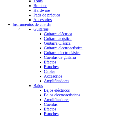
Toms
Bombos
Hardware
Pads de práctica
Accesorios
Instrumentos de cuerda
Guitarras
Guitarra eléctrica
Guitarra acústica
Guitarra Clásica
Guitarra electroacústica
Guitarra electroclásica
Cuerdas de guitarra
Efectos
Estuches
Cables
Accesorios
Amplificadores
Bajos
Bajos eléctricos
Bajos electroacústicos
Amplificadores
Cuerdas
Efectos
Estuches