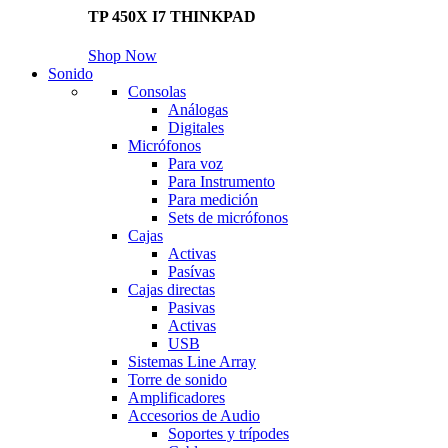
TP 450X I7 THINKPAD
Shop Now
Sonido
Consolas
Análogas
Digitales
Micrófonos
Para voz
Para Instrumento
Para medición
Sets de micrófonos
Cajas
Activas
Pasívas
Cajas directas
Pasivas
Activas
USB
Sistemas Line Array
Torre de sonido
Amplificadores
Accesorios de Audio
Soportes y trípodes