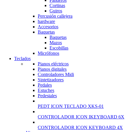
Panderos
Cortinas
Guiros
Percusión callejera
hardware
Accesorios
Baquetas
Baquetas
Mazos
Escobillas
Micrófonos
Teclados
Pianos eléctricos
Pianos digitales
Controladores Midi
Sintetizadores
Pedales
Estuches
Pedestales
PEDT ICON TECLADO XKS-01
CONTROLADOR ICON IKEYBOARD 6X
CONTROLADOR ICON KEYBOARD 4X