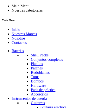
Main Menu
Nuestras categoraìas
Main Menu
Inicio
Nuestras Marcas
Nosotros
Contactos
Baterias
Shell Packs
Conjuntos completos
Platillos
Parches
Redoblantes
Toms
Bombos
Hardware
Pads de práctica
Accesorios
Instrumentos de cuerda
Guitarras
Guitarra eléctrica