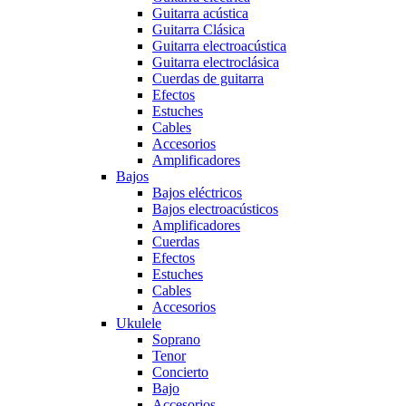
Guitarra acústica
Guitarra Clásica
Guitarra electroacústica
Guitarra electroclásica
Cuerdas de guitarra
Efectos
Estuches
Cables
Accesorios
Amplificadores
Bajos
Bajos eléctricos
Bajos electroacústicos
Amplificadores
Cuerdas
Efectos
Estuches
Cables
Accesorios
Ukulele
Soprano
Tenor
Concierto
Bajo
Accesorios