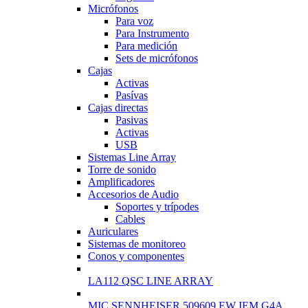
Micrófonos
Para voz
Para Instrumento
Para medición
Sets de micrófonos
Cajas
Activas
Pasívas
Cajas directas
Pasivas
Activas
USB
Sistemas Line Array
Torre de sonido
Amplificadores
Accesorios de Audio
Soportes y trípodes
Cables
Auriculares
Sistemas de monitoreo
Conos y componentes
LA112 QSC LINE ARRAY
MIC SENNHEISER 509609 EW IEM G4A