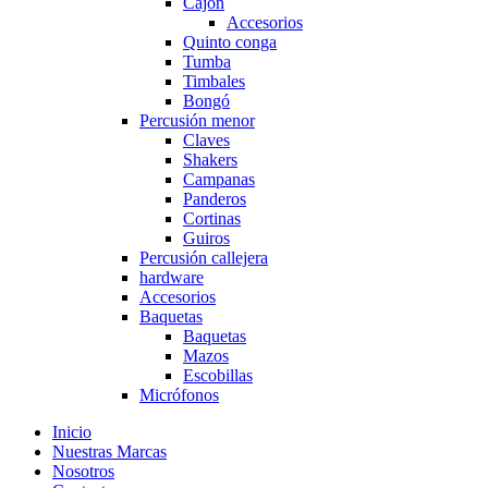
Cajón
Accesorios
Quinto conga
Tumba
Timbales
Bongó
Percusión menor
Claves
Shakers
Campanas
Panderos
Cortinas
Guiros
Percusión callejera
hardware
Accesorios
Baquetas
Baquetas
Mazos
Escobillas
Micrófonos
Inicio
Nuestras Marcas
Nosotros