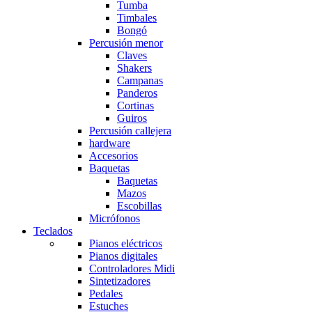
Tumba
Timbales
Bongó
Percusión menor
Claves
Shakers
Campanas
Panderos
Cortinas
Guiros
Percusión callejera
hardware
Accesorios
Baquetas
Baquetas
Mazos
Escobillas
Micrófonos
Teclados
Pianos eléctricos
Pianos digitales
Controladores Midi
Sintetizadores
Pedales
Estuches