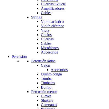
Cuerdas ukulele
Amplificadores
Cables
Strings
Violín acústico
Violín eléctrico
Viola
Chelos
Cuerdas
Cables
Micrófonos
Accesorios
Percusión
Percusión latina
Cajón
Accesorios
Quinto conga
Tumba
Timbales
Bongó
Percusión menor
Claves
Shakers
Campanas