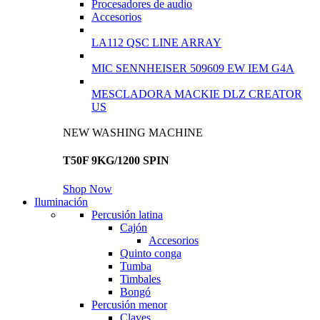
Procesadores de audio
Accesorios
LA112 QSC LINE ARRAY
MIC SENNHEISER 509609 EW IEM G4A
MESCLADORA MACKIE DLZ CREATOR
US
NEW WASHING MACHINE
T50F 9KG/1200 SPIN
Shop Now
Iluminación
Percusión latina
Cajón
Accesorios
Quinto conga
Tumba
Timbales
Bongó
Percusión menor
Claves