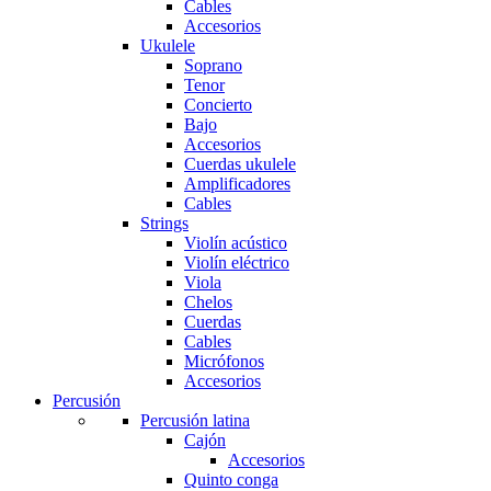
Cables
Accesorios
Ukulele
Soprano
Tenor
Concierto
Bajo
Accesorios
Cuerdas ukulele
Amplificadores
Cables
Strings
Violín acústico
Violín eléctrico
Viola
Chelos
Cuerdas
Cables
Micrófonos
Accesorios
Percusión
Percusión latina
Cajón
Accesorios
Quinto conga