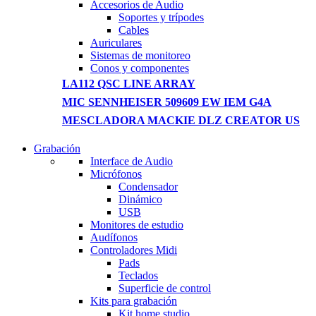
Accesorios de Audio
Soportes y trípodes
Cables
Auriculares
Sistemas de monitoreo
Conos y componentes
LA112 QSC LINE ARRAY
MIC SENNHEISER 509609 EW IEM G4A
MESCLADORA MACKIE DLZ CREATOR US
Grabación
WIRELESS CONTROLLER
Interface de Audio
Micrófonos
GAMER CONTROLLER
Condensador
Dinámico
Shop Now
USB
Monitores de estudio
Audífonos
Controladores Midi
Pads
Teclados
Superficie de control
Kits para grabación
Kit home studio