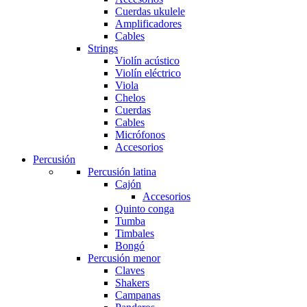
Cuerdas ukulele
Amplificadores
Cables
Strings
Violín acústico
Violín eléctrico
Viola
Chelos
Cuerdas
Cables
Micrófonos
Accesorios
Percusión
Percusión latina
Cajón
Accesorios
Quinto conga
Tumba
Timbales
Bongó
Percusión menor
Claves
Shakers
Campanas