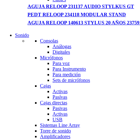
AGUJA RELOOP 231137 AUDIO STYLKUS GT
PEDT RELOOP 234118 MODULAR STAND
AGUJA RELOOP 140613 STYLUS 20 AÑOS 23759
Sonido
NEW LAPTOP 2021
Consolas
Análogas
TP 450X I7 THINKPAD
Digitales
Micrófonos
Shop Now
Para voz
Para Instrumento
Para medición
Sets de micrófonos
Cajas
Activas
Pasívas
Cajas directas
Pasivas
Activas
USB
Sistemas Line Array
Torre de sonido
Amplificadores