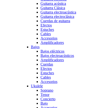
Guitarra acústica
Guitarra Clásica
Guitarra electroacústica
Guitarra electroclásica
Cuerdas de guitarra
Efectos
Estuches
Cables
Accesorios
Amplificadores
Bajos
Bajos eléctricos
Bajos electroacústicos
Amplificadores
Cuerdas
Efectos
Estuches
Cables
Accesorios
Ukulele
Soprano
Tenor
Concierto
Bajo
Accesorios