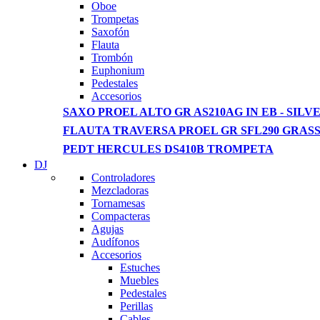
View more
Oboe
Trompetas
Saxofón
Flauta
Trombón
Euphonium
Pedestales
Accesorios
SAXO PROEL ALTO GR AS210AG IN EB - SILVE
FLAUTA TRAVERSA PROEL GR SFL290 GRAS
PEDT HERCULES DS410B TROMPETA
DJ
Controladores
Mezcladoras
Tornamesas
Compacteras
Agujas
Audífonos
Accesorios
Estuches
Muebles
Pedestales
Perillas
Cables