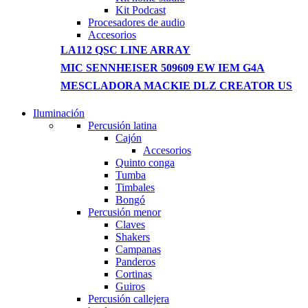
Kit Podcast
Procesadores de audio
Accesorios
LA112 QSC LINE ARRAY
MIC SENNHEISER 509609 EW IEM G4A
MESCLADORA MACKIE DLZ CREATOR US
Iluminación
NEW WASHING MACHINE
Percusión latina
Cajón
T50F 9KG/1200 SPIN
Accesorios
Quinto conga
Shop Now
Tumba
Timbales
Bongó
Percusión menor
Claves
Shakers
Campanas
Panderos
Cortinas
Guiros
Percusión callejera