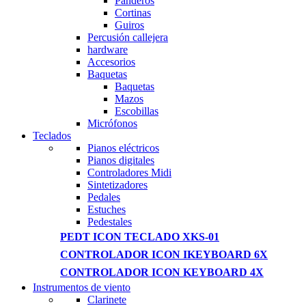
Panderos
Cortinas
Guiros
Percusión callejera
hardware
Accesorios
Baquetas
Baquetas
Mazos
Escobillas
Micrófonos
Teclados
Pianos eléctricos
Pianos digitales
Controladores Midi
Sintetizadores
Pedales
Estuches
Pedestales
PEDT ICON TECLADO XKS-01
CONTROLADOR ICON IKEYBOARD 6X
CONTROLADOR ICON KEYBOARD 4X
Instrumentos de viento
Clarinete