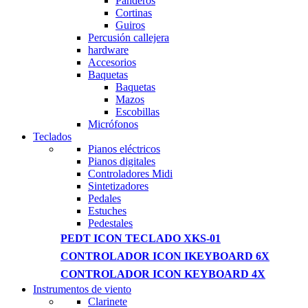
Panderos
Cortinas
Guiros
Percusión callejera
hardware
Accesorios
Baquetas
Baquetas
Mazos
Escobillas
Micrófonos
Teclados
Pianos eléctricos
Pianos digitales
Controladores Midi
Sintetizadores
Pedales
Estuches
Pedestales
PEDT ICON TECLADO XKS-01
CONTROLADOR ICON IKEYBOARD 6X
CONTROLADOR ICON KEYBOARD 4X
Instrumentos de viento
Clarinete