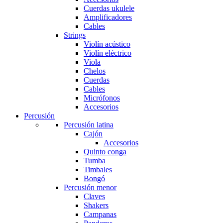
Cuerdas ukulele
Amplificadores
Cables
Strings
Violín acústico
Violín eléctrico
Viola
Chelos
Cuerdas
Cables
Micrófonos
Accesorios
Percusión
Percusión latina
Cajón
Accesorios
Quinto conga
Tumba
Timbales
Bongó
Percusión menor
Claves
Shakers
Campanas