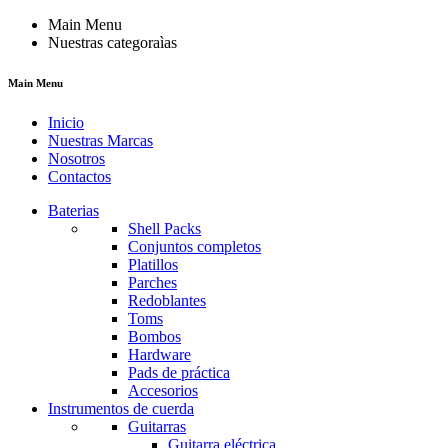
Main Menu
Nuestras categoraìas
Main Menu
Inicio
Nuestras Marcas
Nosotros
Contactos
Baterias
Shell Packs
Conjuntos completos
Platillos
Parches
Redoblantes
Toms
Bombos
Hardware
Pads de práctica
Accesorios
Instrumentos de cuerda
Guitarras
Guitarra eléctrica