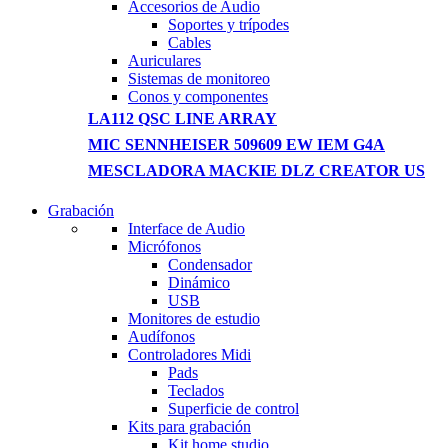
Accesorios de Audio
Soportes y trípodes
Cables
Auriculares
Sistemas de monitoreo
Conos y componentes
LA112 QSC LINE ARRAY
MIC SENNHEISER 509609 EW IEM G4A
MESCLADORA MACKIE DLZ CREATOR US
Grabación
WIRELESS CONTROLLER
Interface de Audio
Micrófonos
GAMER CONTROLLER
Condensador
Dinámico
Shop Now
USB
Monitores de estudio
Audífonos
Controladores Midi
Pads
Teclados
Superficie de control
Kits para grabación
Kit home studio