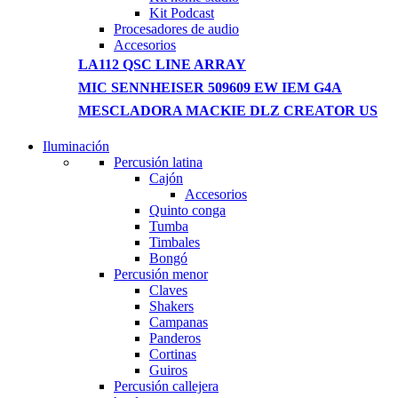
Kit Podcast
Procesadores de audio
Accesorios
LA112 QSC LINE ARRAY
MIC SENNHEISER 509609 EW IEM G4A
MESCLADORA MACKIE DLZ CREATOR US
Iluminación
NEW WASHING MACHINE
Percusión latina
Cajón
T50F 9KG/1200 SPIN
Accesorios
Quinto conga
Shop Now
Tumba
Timbales
Bongó
Percusión menor
Claves
Shakers
Campanas
Panderos
Cortinas
Guiros
Percusión callejera