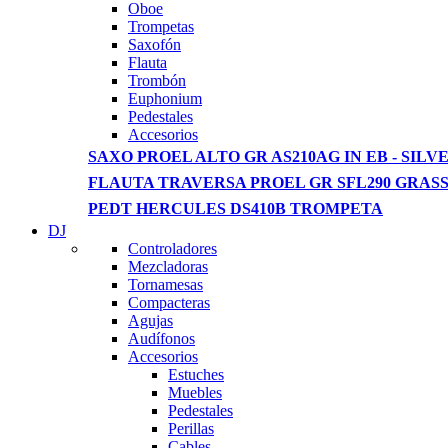
View more
Oboe
Trompetas
Saxofón
Flauta
Trombón
Euphonium
Pedestales
Accesorios
SAXO PROEL ALTO GR AS210AG IN EB - SILVE
FLAUTA TRAVERSA PROEL GR SFL290 GRAS
PEDT HERCULES DS410B TROMPETA
DJ
Controladores
Mezcladoras
Tornamesas
Compacteras
Agujas
Audífonos
Accesorios
Estuches
Muebles
Pedestales
Perillas
Cables