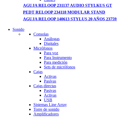
AGUJA RELOOP 231137 AUDIO STYLKUS GT
PEDT RELOOP 234118 MODULAR STAND
AGUJA RELOOP 140613 STYLUS 20 AÑOS 23759
Sonido
NEW LAPTOP 2021
Consolas
Análogas
TP 450X I7 THINKPAD
Digitales
Micrófonos
Shop Now
Para voz
Para Instrumento
Para medición
Sets de micrófonos
Cajas
Activas
Pasívas
Cajas directas
Pasivas
Activas
USB
Sistemas Line Array
Torre de sonido
Amplificadores