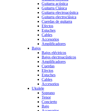
Guitarra acústica
Guitarra Clásica
Guitarra electroacústica
Guitarra electroclásica
Cuerdas de guitarra
Efectos
Estuches
Cables
Accesorios
Amplificadores
Bajos
Bajos eléctricos
Bajos electroacústicos
Amplificadores
Cuerdas
Efectos
Estuches
Cables
Accesorios
Ukulele
Soprano
Tenor
Concierto
Bajo
Accesorios