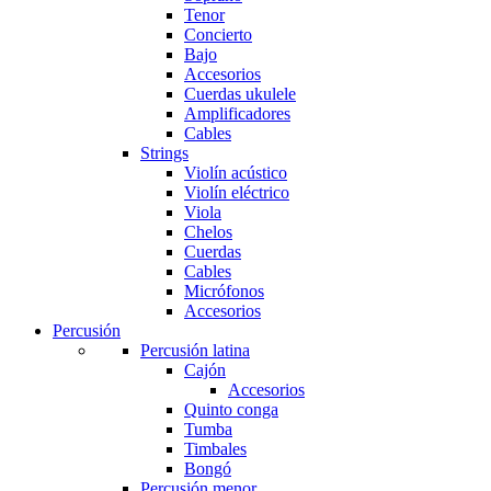
Tenor
Concierto
Bajo
Accesorios
Cuerdas ukulele
Amplificadores
Cables
Strings
Violín acústico
Violín eléctrico
Viola
Chelos
Cuerdas
Cables
Micrófonos
Accesorios
Percusión
Percusión latina
Cajón
Accesorios
Quinto conga
Tumba
Timbales
Bongó
Percusión menor