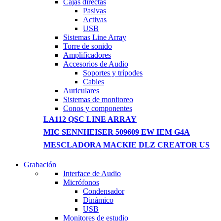
Cajas directas
Pasivas
Activas
USB
Sistemas Line Array
Torre de sonido
Amplificadores
Accesorios de Audio
Soportes y trípodes
Cables
Auriculares
Sistemas de monitoreo
Conos y componentes
LA112 QSC LINE ARRAY
MIC SENNHEISER 509609 EW IEM G4A
MESCLADORA MACKIE DLZ CREATOR US
Grabación
WIRELESS
Interface de Audio
CONTROLLER
Micrófonos
Condensador
GAMER CONTROLL
Dinámico
USB
Shop Now
Monitores de estudio