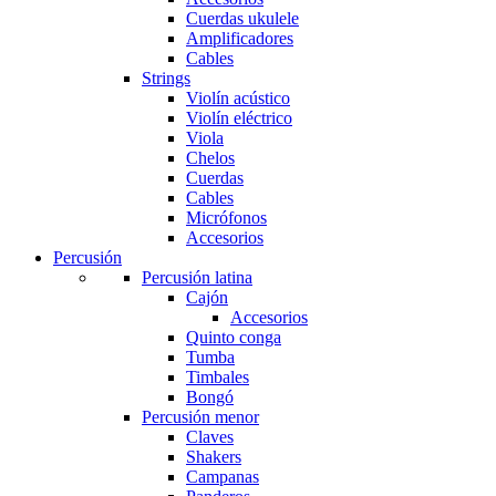
Cuerdas ukulele
Amplificadores
Cables
Strings
Violín acústico
Violín eléctrico
Viola
Chelos
Cuerdas
Cables
Micrófonos
Accesorios
Percusión
Percusión latina
Cajón
Accesorios
Quinto conga
Tumba
Timbales
Bongó
Percusión menor
Claves
Shakers
Campanas