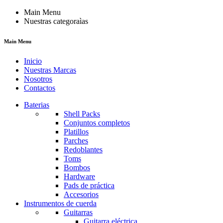
Main Menu
Nuestras categoraìas
Main Menu
Inicio
Nuestras Marcas
Nosotros
Contactos
Baterias
Shell Packs
Conjuntos completos
Platillos
Parches
Redoblantes
Toms
Bombos
Hardware
Pads de práctica
Accesorios
Instrumentos de cuerda
Guitarras
Guitarra eléctrica