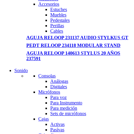
Accesorios
Estuches
Muebles
Pedestales
Perillas
Cables
AGUJA RELOOP 231137 AUDIO STYLKUS GT
PEDT RELOOP 234118 MODULAR STAND
AGUJA RELOOP 140613 STYLUS 20 AÑOS
237591
Sonido
NEW LAPTOP 2021
Consolas
Análogas
TP 450X I7 THINKPA
Digitales
Micrófonos
Shop Now
Para voz
Para Instrumento
Para medición
Sets de micrófonos
Cajas
Activas
Pasívas