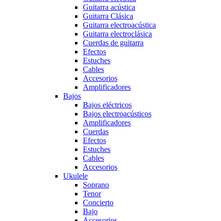
Guitarra acústica
Guitarra Clásica
Guitarra electroacústica
Guitarra electroclásica
Cuerdas de guitarra
Efectos
Estuches
Cables
Accesorios
Amplificadores
Bajos
Bajos eléctricos
Bajos electroacústicos
Amplificadores
Cuerdas
Efectos
Estuches
Cables
Accesorios
Ukulele
Soprano
Tenor
Concierto
Bajo
Accesorios