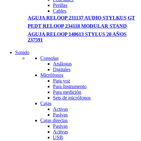
Perillas
Cables
AGUJA RELOOP 231137 AUDIO STYLKUS GT
PEDT RELOOP 234118 MODULAR STAND
AGUJA RELOOP 140613 STYLUS 20 AÑOS
237591
Sonido
NEW LAPTOP 2021
Consolas
Análogas
TP 450X I7 THINKPAD
Digitales
Micrófonos
Shop Now
Para voz
Para Instrumento
Para medición
Sets de micrófonos
Cajas
Activas
Pasívas
Cajas directas
Pasivas
Activas
USB