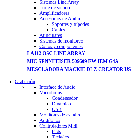
Sistemas Line Array
Torre de sonido
Amplificadores
Accesorios de Audio
Soportes y trípodes
Cables
Auriculares
Sistemas de monitoreo
Conos y componentes
LA112 QSC LINE ARRAY
MIC SENNHEISER 509609 EW IEM G4A
MESCLADORA MACKIE DLZ CREATOR US
Grabación
WIRELESS CONTROLLER
Interface de Audio
Micrófonos
GAMER CONTROLLER
Condensador
Dinámico
Shop Now
USB
Monitores de estudio
Audífonos
Controladores Midi
Pads
Teclados