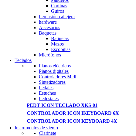
Panderos
Cortinas
Guiros
Percusión callejera
hardware
Accesorios
Baquetas
Baquetas
Mazos
Escobillas
Micrófonos
Teclados
Pianos eléctricos
Pianos digitales
Controladores Midi
Sintetizadores
Pedales
Estuches
Pedestales
PEDT ICON TECLADO XKS-01
CONTROLADOR ICON IKEYBOARD 6X
CONTROLADOR ICON KEYBOARD 4X
Instrumentos de viento
Clarinete