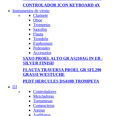
CONTROLADOR ICON KEYBOARD 4X
Instrumentos de viento
Clarinete
View
Oboe
Trompetas
more
Saxofón
Flauta
Trombón
Euphonium
Pedestales
Accesorios
SAXO PROEL ALTO GR AS210AG IN EB -
SILVER FINISH
FLAUTA TRAVERSA PROEL GR SFL290
GRASSI W/ESTUCHE
PEDT HERCULES DS410B TROMPETA
DJ
Controladores
Mezcladoras
Tornamesas
Compacteras
Agujas
Audífonos