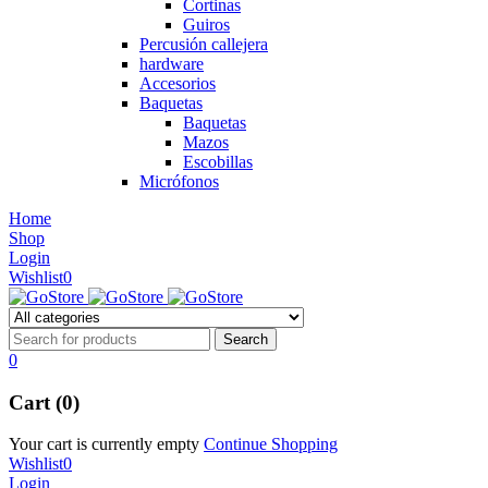
Cortinas
Guiros
Percusión callejera
hardware
Accesorios
Baquetas
Baquetas
Mazos
Escobillas
Micrófonos
Home
Shop
Login
Wishlist
0
0
Cart (0)
Your cart is currently empty
Continue Shopping
Wishlist
0
Login