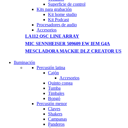
Superficie de control
Kits para grabación
Kit home studio
Kit Podcast
Procesadores de audio
Accesorios
LA112 QSC LINE ARRAY
MIC SENNHEISER 509609 EW IEM G4A
MESCLADORA MACKIE DLZ CREATOR US
Iluminación
NEW WASHING MACHINE
Percusión latina
Cajón
T50F 9KG/1200 SPIN
Accesorios
Quinto conga
Shop Now
Tumba
Timbales
Bongó
Percusión menor
Claves
Shakers
Campanas
Panderos