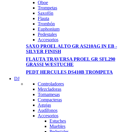
View more
Oboe
Trompetas
Saxofón
Flauta
Trombón
Euphonium
Pedestales
Accesorios
SAXO PROEL ALTO GR AS210AG IN EB -
SILVER FINISH
FLAUTA TRAVERSA PROEL GR SFL290
GRASSI W/ESTUCHE
PEDT HERCULES DS410B TROMPETA
DJ
Controladores
Mezcladoras
Tornamesas
Compacteras
Agujas
Audífonos
Accesorios
Estuches
Muebles
Pedestales