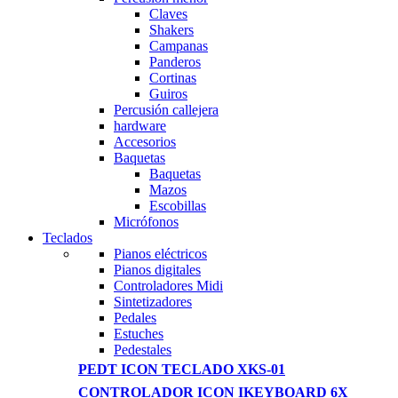
Claves
Shakers
Campanas
Panderos
Cortinas
Guiros
Percusión callejera
hardware
Accesorios
Baquetas
Baquetas
Mazos
Escobillas
Micrófonos
Teclados
Pianos eléctricos
Pianos digitales
Controladores Midi
Sintetizadores
Pedales
Estuches
Pedestales
PEDT ICON TECLADO XKS-01
CONTROLADOR ICON IKEYBOARD 6X