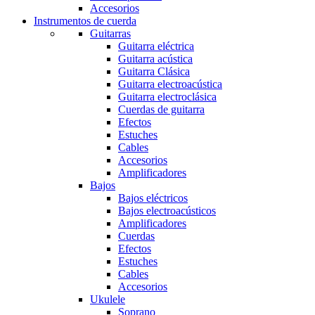
Accesorios
Instrumentos de cuerda
Guitarras
Guitarra eléctrica
Guitarra acústica
Guitarra Clásica
Guitarra electroacústica
Guitarra electroclásica
Cuerdas de guitarra
Efectos
Estuches
Cables
Accesorios
Amplificadores
Bajos
Bajos eléctricos
Bajos electroacústicos
Amplificadores
Cuerdas
Efectos
Estuches
Cables
Accesorios
Ukulele
Soprano