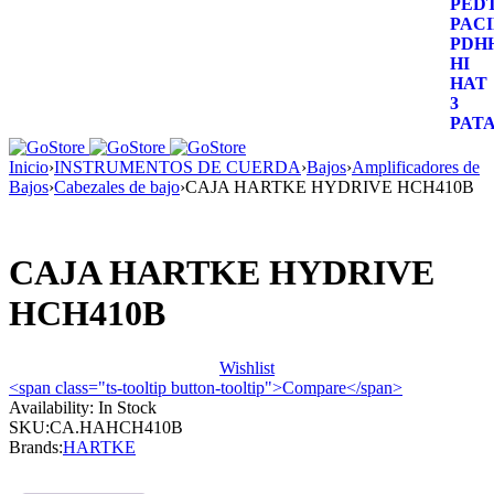
Inicio
›
INSTRUMENTOS DE CUERDA
›
Bajos
›
Amplificadores de
Bajos
›
Cabezales de bajo
›
CAJA HARTKE HYDRIVE HCH410B
CAJA HARTKE HYDRIVE
HCH410B
Wishlist
<span class="ts-tooltip button-tooltip">Compare</span>
Availability:
In Stock
SKU:
CA.HAHCH410B
Brands:
HARTKE