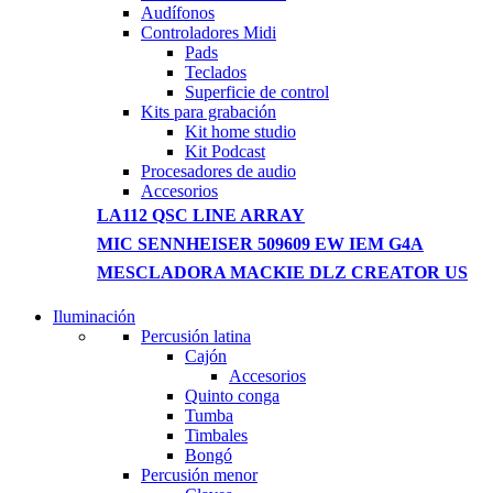
Audífonos
Controladores Midi
Pads
Teclados
Superficie de control
Kits para grabación
Kit home studio
Kit Podcast
Procesadores de audio
Accesorios
LA112 QSC LINE ARRAY
MIC SENNHEISER 509609 EW IEM G4A
MESCLADORA MACKIE DLZ CREATOR US
Iluminación
NEW WASHING
Percusión latina
MACHINE
Cajón
Accesorios
T50F 9KG/1200 SPIN
Quinto conga
Tumba
Shop Now
Timbales
Bongó
Percusión menor