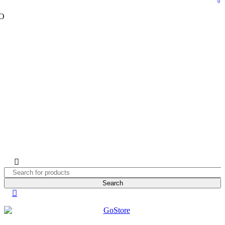
0
ORAÌAS