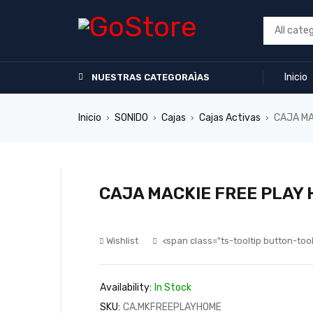
Inicio
NUESTRAS CATEGORAÌAS
Inicio
SONIDO
Cajas
Cajas Activas
CAJA MA
›
›
›
›
CAJA MACKIE FREE PLAY
Wishlist
<span class="ts-tooltip button-to
Availability:
In Stock
SKU:
CA.MKFREEPLAYHOME