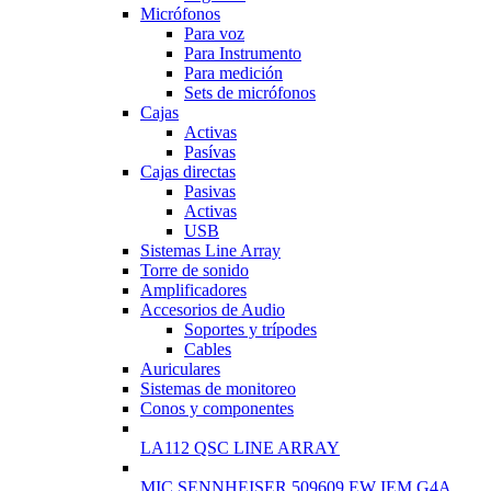
Micrófonos
Para voz
Para Instrumento
Para medición
Sets de micrófonos
Cajas
Activas
Pasívas
Cajas directas
Pasivas
Activas
USB
Sistemas Line Array
Torre de sonido
Amplificadores
Accesorios de Audio
Soportes y trípodes
Cables
Auriculares
Sistemas de monitoreo
Conos y componentes
LA112 QSC LINE ARRAY
MIC SENNHEISER 509609 EW IEM G4A