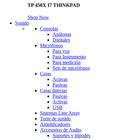
TP 450X I7 THINKPAD
Shop Now
Sonido
Consolas
Análogas
Digitales
Micrófonos
Para voz
Para Instrumento
Para medición
Sets de micrófonos
Cajas
Activas
Pasívas
Cajas directas
Pasivas
Activas
USB
Sistemas Line Array
Torre de sonido
Amplificadores
Accesorios de Audio
Soportes y trípodes