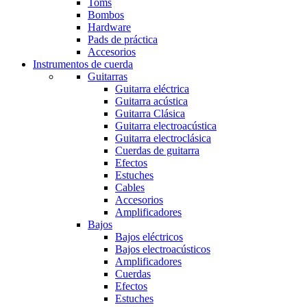
Toms
Bombos
Hardware
Pads de práctica
Accesorios
Instrumentos de cuerda
Guitarras
Guitarra eléctrica
Guitarra acústica
Guitarra Clásica
Guitarra electroacústica
Guitarra electroclásica
Cuerdas de guitarra
Efectos
Estuches
Cables
Accesorios
Amplificadores
Bajos
Bajos eléctricos
Bajos electroacústicos
Amplificadores
Cuerdas
Efectos
Estuches