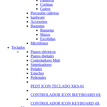
Panderos
Cortinas
Guiros
Percusión callejera
hardware
Accesorios
Baquetas
Baquetas
Mazos
Escobillas
Micrófonos
Teclados
Pianos eléctricos
Pianos digitales
Controladores Midi
Sintetizadores
Pedales
Estuches
Pedestales
PEDT ICON TECLADO XKS-01
CONTROLADOR ICON IKEYBOARD 6X
CONTROLADOR ICON KEYBOARD 4X