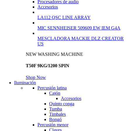
Procesadores de audio
Accesorios
LA112 QSC LINE ARRAY
MIC SENNHEISER 509609 EW IEM G4A
MESCLADORA MACKIE DLZ CREATOR
US
NEW WASHING MACHINE
T50F 9KG/1200 SPIN
Shop Now
Iluminación
Percusión latina
Cajón
Accesorios
Quinto conga
Tumba
Timbales
Bongó
Percusión menor
Claves