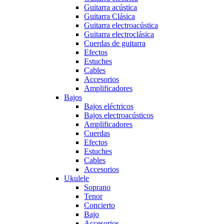
Guitarra acústica
Guitarra Clásica
Guitarra electroacústica
Guitarra electroclásica
Cuerdas de guitarra
Efectos
Estuches
Cables
Accesorios
Amplificadores
Bajos
Bajos eléctricos
Bajos electroacústicos
Amplificadores
Cuerdas
Efectos
Estuches
Cables
Accesorios
Ukulele
Soprano
Tenor
Concierto
Bajo
Accesorios