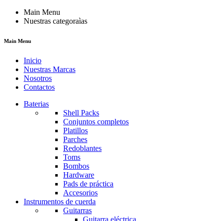
Main Menu
Nuestras categoraìas
Main Menu
Inicio
Nuestras Marcas
Nosotros
Contactos
Baterias
Shell Packs
Conjuntos completos
Platillos
Parches
Redoblantes
Toms
Bombos
Hardware
Pads de práctica
Accesorios
Instrumentos de cuerda
Guitarras
Guitarra eléctrica