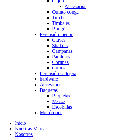
Cajón
Accesorios
Quinto conga
Tumba
Timbales
Bongó
Percusión menor
Claves
Shakers
Campanas
Panderos
Cortinas
Guiros
Percusión callejera
hardware
Accesorios
Baquetas
Baquetas
Mazos
Escobillas
Micrófonos
Inicio
Nuestras Marcas
Nosotros