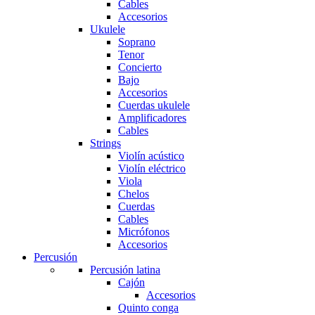
Cables
Accesorios
Ukulele
Soprano
Tenor
Concierto
Bajo
Accesorios
Cuerdas ukulele
Amplificadores
Cables
Strings
Violín acústico
Violín eléctrico
Viola
Chelos
Cuerdas
Cables
Micrófonos
Accesorios
Percusión
Percusión latina
Cajón
Accesorios
Quinto conga