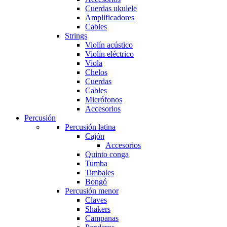
Cuerdas ukulele
Amplificadores
Cables
Strings
Violín acústico
Violín eléctrico
Viola
Chelos
Cuerdas
Cables
Micrófonos
Accesorios
Percusión
Percusión latina
Cajón
Accesorios
Quinto conga
Tumba
Timbales
Bongó
Percusión menor
Claves
Shakers
Campanas