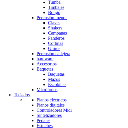
Tumba
Timbales
Bongó
Percusión menor
Claves
Shakers
Campanas
Panderos
Cortinas
Guiros
Percusión callejera
hardware
Accesorios
Baquetas
Baquetas
Mazos
Escobillas
Micrófonos
Teclados
Pianos eléctricos
Pianos digitales
Controladores Midi
Sintetizadores
Pedales
Estuches