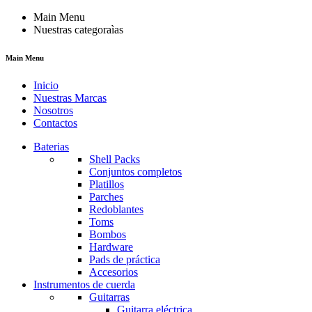
Main Menu
Nuestras categoraìas
Main Menu
Inicio
Nuestras Marcas
Nosotros
Contactos
Baterias
Shell Packs
Conjuntos completos
Platillos
Parches
Redoblantes
Toms
Bombos
Hardware
Pads de práctica
Accesorios
Instrumentos de cuerda
Guitarras
Guitarra eléctrica