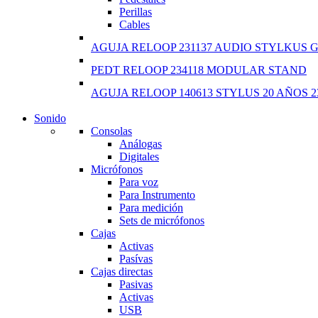
Perillas
Cables
AGUJA RELOOP 231137 AUDIO STYLKUS 
PEDT RELOOP 234118 MODULAR STAND
AGUJA RELOOP 140613 STYLUS 20 AÑOS 2
Sonido
NEW LAPTOP 2021
Consolas
Análogas
TP 450X I7 THINKPAD
Digitales
Micrófonos
Shop Now
Para voz
Para Instrumento
Para medición
Sets de micrófonos
Cajas
Activas
Pasívas
Cajas directas
Pasivas
Activas
USB