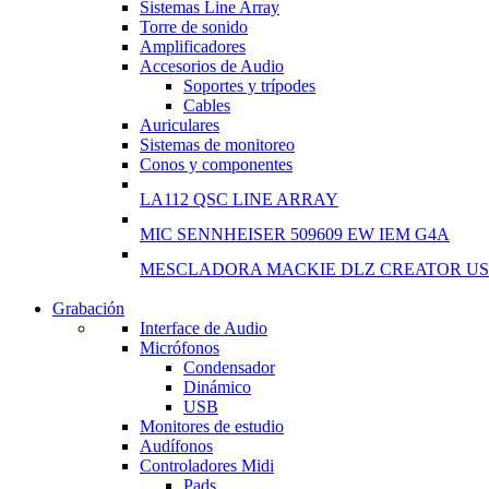
Sistemas Line Array
Torre de sonido
Amplificadores
Accesorios de Audio
Soportes y trípodes
Cables
Auriculares
Sistemas de monitoreo
Conos y componentes
LA112 QSC LINE ARRAY
MIC SENNHEISER 509609 EW IEM G4A
MESCLADORA MACKIE DLZ CREATOR US
Grabación
WIRELESS CONTROLLER
Interface de Audio
Micrófonos
GAMER CONTROLLER
Condensador
Dinámico
Shop Now
USB
Monitores de estudio
Audífonos
Controladores Midi
Pads