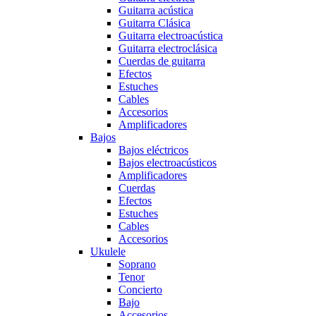
Guitarra acústica
Guitarra Clásica
Guitarra electroacústica
Guitarra electroclásica
Cuerdas de guitarra
Efectos
Estuches
Cables
Accesorios
Amplificadores
Bajos
Bajos eléctricos
Bajos electroacústicos
Amplificadores
Cuerdas
Efectos
Estuches
Cables
Accesorios
Ukulele
Soprano
Tenor
Concierto
Bajo
Accesorios