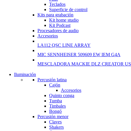
Teclados
Superficie de control
Kits para grabación
Kit home studio
Kit Podcast
Procesadores de audio
Accesorios
LA112 QSC LINE ARRAY
MIC SENNHEISER 509609 EW IEM G4A
MESCLADORA MACKIE DLZ CREATOR US
Iluminación
NEW WASHING MACHINE
Percusión latina
Cajón
T50F 9KG/1200 SPIN
Accesorios
Quinto conga
Shop Now
Tumba
Timbales
Bongó
Percusión menor
Claves
Shakers