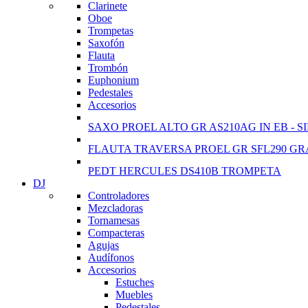
Clarinete
View more
Oboe
Trompetas
Saxofón
Flauta
Trombón
Euphonium
Pedestales
Accesorios
SAXO PROEL ALTO GR AS210AG IN EB - S
FLAUTA TRAVERSA PROEL GR SFL290 GR
PEDT HERCULES DS410B TROMPETA
DJ
Controladores
Mezcladoras
Tornamesas
Compacteras
Agujas
Audífonos
Accesorios
Estuches
Muebles
Pedestales