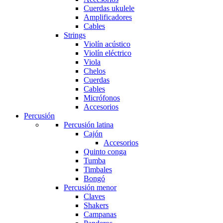
Cuerdas ukulele
Amplificadores
Cables
Strings
Violín acústico
Violín eléctrico
Viola
Chelos
Cuerdas
Cables
Micrófonos
Accesorios
Percusión
Percusión latina
Cajón
Accesorios
Quinto conga
Tumba
Timbales
Bongó
Percusión menor
Claves
Shakers
Campanas