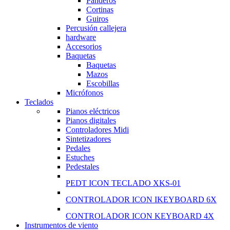
Panderos
Cortinas
Guiros
Percusión callejera
hardware
Accesorios
Baquetas
Baquetas
Mazos
Escobillas
Micrófonos
Teclados
Pianos eléctricos
Pianos digitales
Controladores Midi
Sintetizadores
Pedales
Estuches
Pedestales
PEDT ICON TECLADO XKS-01
CONTROLADOR ICON IKEYBOARD 6X
CONTROLADOR ICON KEYBOARD 4X
Instrumentos de viento