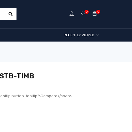
0
0
RECENTLY VIEWED
 STB-TIMB
tooltip button-tooltip">Compare</span>