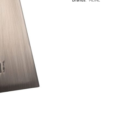
Brands:
MEINL