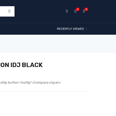
0
0
RECENTLY VIEWED
ON IDJ BLACK
ooltip button-tooltip">Compare</span>