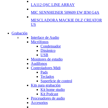
LA112 QSC LINE ARRAY
MIC SENNHEISER 509609 EW IEM G4A
MESCLADORA MACKIE DLZ CREATOR
US
Grabación
WIRELESS
Interface de Audio
CONTROLLER
Micrófonos
Condensador
GAMER CONTROLL
Dinámico
USB
Shop Now
Monitores de estudio
Audífonos
Controladores Midi
Pads
Teclados
Superficie de control
Kits para grabación
Kit home studio
Kit Podcast
Procesadores de audio
Accesorios