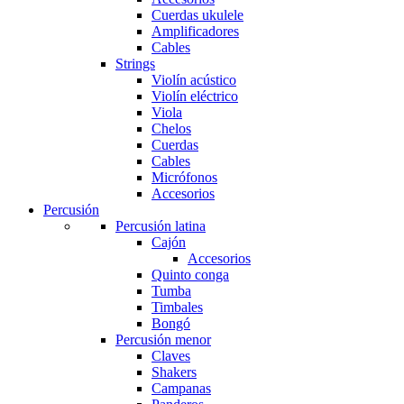
Cuerdas ukulele
Amplificadores
Cables
Strings
Violín acústico
Violín eléctrico
Viola
Chelos
Cuerdas
Cables
Micrófonos
Accesorios
Percusión
Percusión latina
Cajón
Accesorios
Quinto conga
Tumba
Timbales
Bongó
Percusión menor
Claves
Shakers
Campanas