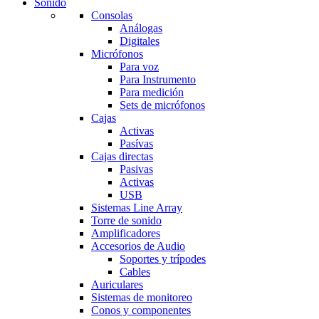
Sonido
NEW LAPTOP 2021
Consolas
Análogas
TP 450X I7 THINKPA
Digitales
Micrófonos
Shop Now
Para voz
Para Instrumento
Para medición
Sets de micrófonos
Cajas
Activas
Pasívas
Cajas directas
Pasivas
Activas
USB
Sistemas Line Array
Torre de sonido
Amplificadores
Accesorios de Audio
Soportes y trípodes
Cables
Auriculares
Sistemas de monitoreo
Conos y componentes