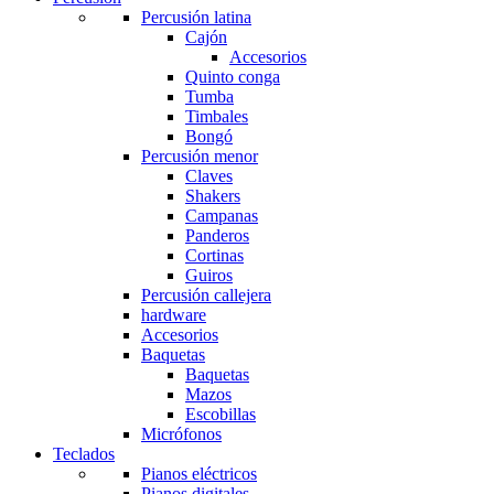
Percusión latina
Cajón
Accesorios
Quinto conga
Tumba
Timbales
Bongó
Percusión menor
Claves
Shakers
Campanas
Panderos
Cortinas
Guiros
Percusión callejera
hardware
Accesorios
Baquetas
Baquetas
Mazos
Escobillas
Micrófonos
Teclados
Pianos eléctricos
Pianos digitales