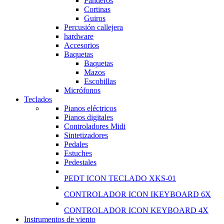
Panderos
Cortinas
Guiros
Percusión callejera
hardware
Accesorios
Baquetas
Baquetas
Mazos
Escobillas
Micrófonos
Teclados
Pianos eléctricos
Pianos digitales
Controladores Midi
Sintetizadores
Pedales
Estuches
Pedestales
PEDT ICON TECLADO XKS-01
CONTROLADOR ICON IKEYBOARD 6X
CONTROLADOR ICON KEYBOARD 4X
Instrumentos de viento