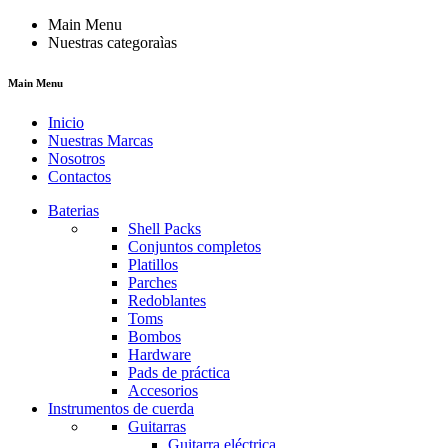
Main Menu
Nuestras categoraìas
Main Menu
Inicio
Nuestras Marcas
Nosotros
Contactos
Baterias
Shell Packs
Conjuntos completos
Platillos
Parches
Redoblantes
Toms
Bombos
Hardware
Pads de práctica
Accesorios
Instrumentos de cuerda
Guitarras
Guitarra eléctrica