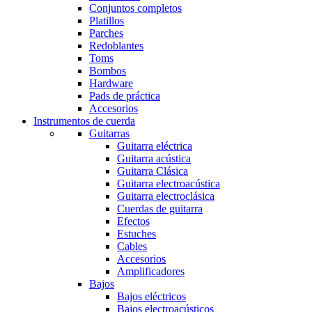
Conjuntos completos
Platillos
Parches
Redoblantes
Toms
Bombos
Hardware
Pads de práctica
Accesorios
Instrumentos de cuerda
Guitarras
Guitarra eléctrica
Guitarra acústica
Guitarra Clásica
Guitarra electroacústica
Guitarra electroclásica
Cuerdas de guitarra
Efectos
Estuches
Cables
Accesorios
Amplificadores
Bajos
Bajos eléctricos
Bajos electroacústicos