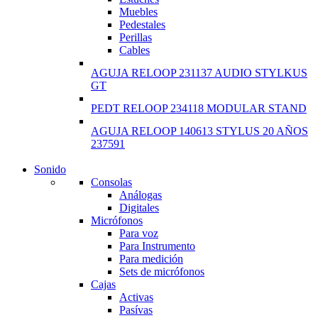
Muebles
Pedestales
Perillas
Cables
AGUJA RELOOP 231137 AUDIO STYLKUS
GT
PEDT RELOOP 234118 MODULAR STAND
AGUJA RELOOP 140613 STYLUS 20 AÑOS
237591
Sonido
NEW LAPTOP 2021
Consolas
Análogas
TP 450X I7 THINKPAD
Digitales
Micrófonos
Shop Now
Para voz
Para Instrumento
Para medición
Sets de micrófonos
Cajas
Activas
Pasívas