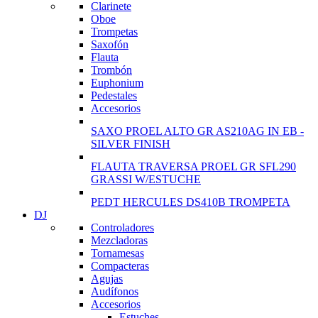
Clarinete
View more
Oboe
Trompetas
Saxofón
Flauta
Trombón
Euphonium
Pedestales
Accesorios
SAXO PROEL ALTO GR AS210AG IN EB -
SILVER FINISH
FLAUTA TRAVERSA PROEL GR SFL290
GRASSI W/ESTUCHE
PEDT HERCULES DS410B TROMPETA
DJ
Controladores
Mezcladoras
Tornamesas
Compacteras
Agujas
Audífonos
Accesorios
Estuches