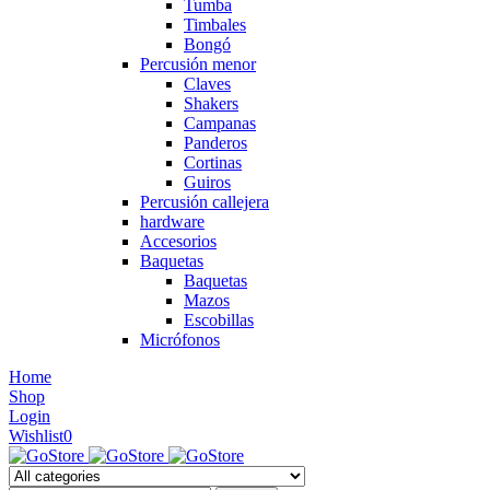
Tumba
Timbales
Bongó
Percusión menor
Claves
Shakers
Campanas
Panderos
Cortinas
Guiros
Percusión callejera
hardware
Accesorios
Baquetas
Baquetas
Mazos
Escobillas
Micrófonos
Home
Shop
Login
Wishlist
0