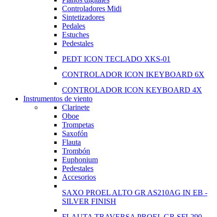
Controladores Midi
Sintetizadores
Pedales
Estuches
Pedestales
PEDT ICON TECLADO XKS-01
CONTROLADOR ICON IKEYBOARD 6X
CONTROLADOR ICON KEYBOARD 4X
Instrumentos de viento
Clarinete
View
Oboe
Trompetas
more
Saxofón
Flauta
Trombón
Euphonium
Pedestales
Accesorios
SAXO PROEL ALTO GR AS210AG IN EB -
SILVER FINISH
FLAUTA TRAVERSA PROEL GR SFL290