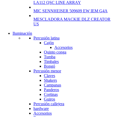
LA112 QSC LINE ARRAY
MIC SENNHEISER 509609 EW IEM G4A
MESCLADORA MACKIE DLZ CREATOR
US
Iluminación
NEW WASHING
Percusión latina
MACHINE
Cajón
Accesorios
T50F 9KG/1200 SPIN
Quinto conga
Tumba
Shop Now
Timbales
Bongó
Percusión menor
Claves
Shakers
Campanas
Panderos
Cortinas
Guiros
Percusión callejera
hardware
Accesorios