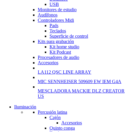
Shop Now
USB
Monitores de estudio
Audífonos
Controladores Midi
Pads
Teclados
Superficie de control
Kits para grabación
Kit home studio
Kit Podcast
Procesadores de audio
Accesorios
LA112 QSC LINE ARRAY
MIC SENNHEISER 509609 EW IEM G4A
MESCLADORA MACKIE DLZ CREATOR
US
Iluminación
NEW WASHING MACHINE
Percusión latina
Cajón
T50F 9KG/1200 SPIN
Accesorios
Quinto conga
Shop Now