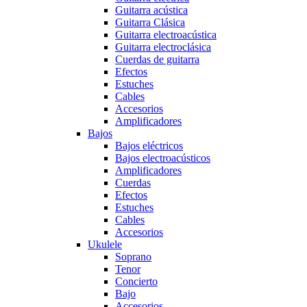
Guitarra acústica
Guitarra Clásica
Guitarra electroacústica
Guitarra electroclásica
Cuerdas de guitarra
Efectos
Estuches
Cables
Accesorios
Amplificadores
Bajos
Bajos eléctricos
Bajos electroacústicos
Amplificadores
Cuerdas
Efectos
Estuches
Cables
Accesorios
Ukulele
Soprano
Tenor
Concierto
Bajo
Accesorios