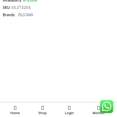
Availability:
In Stock
SKU:
ES.ZT3255
Brands:
ZILDJIAN
0
Home
Shop
Login
Wishlist