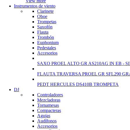
View more
Instrumentos de viento
Clarinete
Oboe
Trompetas
Saxofón
Flauta
Trombón
Euphonium
Pedestales
Accesorios
SAXO PROEL ALTO GR AS210AG IN EB - S
FLAUTA TRAVERSA PROEL GR SFL290 GR
PEDT HERCULES DS410B TROMPETA
DJ
Controladores
Mezcladoras
Tornamesas
Compacteras
Agujas
Audífonos
Accesorios