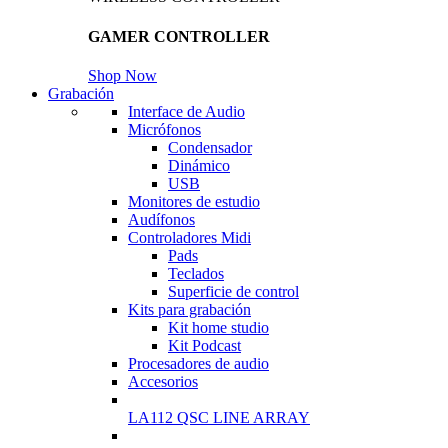
GAMER CONTROLLER
Shop Now
Grabación
Interface de Audio
Micrófonos
Condensador
Dinámico
USB
Monitores de estudio
Audífonos
Controladores Midi
Pads
Teclados
Superficie de control
Kits para grabación
Kit home studio
Kit Podcast
Procesadores de audio
Accesorios
LA112 QSC LINE ARRAY