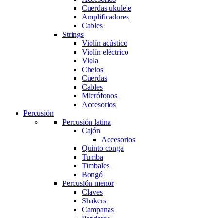
Cuerdas ukulele
Amplificadores
Cables
Strings
Violín acústico
Violín eléctrico
Viola
Chelos
Cuerdas
Cables
Micrófonos
Accesorios
Percusión
Percusión latina
Cajón
Accesorios
Quinto conga
Tumba
Timbales
Bongó
Percusión menor
Claves
Shakers
Campanas