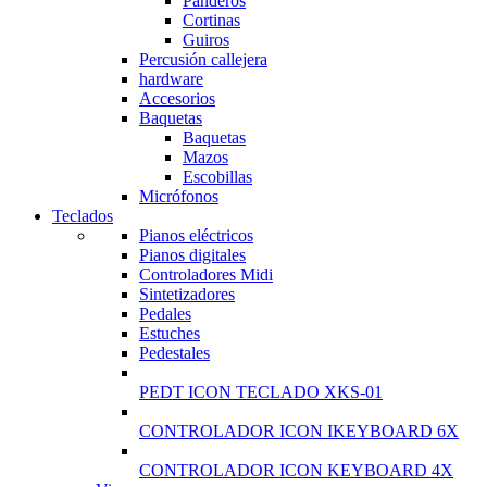
Panderos
Cortinas
Guiros
Percusión callejera
hardware
Accesorios
Baquetas
Baquetas
Mazos
Escobillas
Micrófonos
Teclados
Pianos eléctricos
Pianos digitales
Controladores Midi
Sintetizadores
Pedales
Estuches
Pedestales
PEDT ICON TECLADO XKS-01
CONTROLADOR ICON IKEYBOARD 6X
CONTROLADOR ICON KEYBOARD 4X