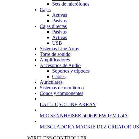
Sets de micrófonos
Cajas
Activas
Pasívas
Cajas directas
Pasivas
Activas
USB
Sistemas Line Array
Torre de sonido
Amplificadores
Accesorios de Audio
Soportes y trípodes
Cables
Auriculares
Sistemas de monitoreo
Conos y componentes
LA112 QSC LINE ARRAY
MIC SENNHEISER 509609 EW IEM G4A
MESCLADORA MACKIE DLZ CREATOR US
WIRELESS CONTROLLER