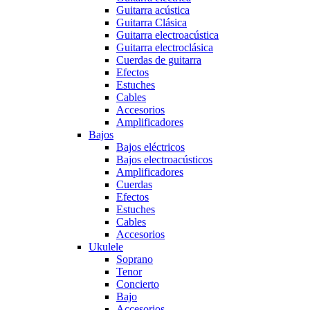
Guitarra acústica
Guitarra Clásica
Guitarra electroacústica
Guitarra electroclásica
Cuerdas de guitarra
Efectos
Estuches
Cables
Accesorios
Amplificadores
Bajos
Bajos eléctricos
Bajos electroacústicos
Amplificadores
Cuerdas
Efectos
Estuches
Cables
Accesorios
Ukulele
Soprano
Tenor
Concierto
Bajo
Accesorios