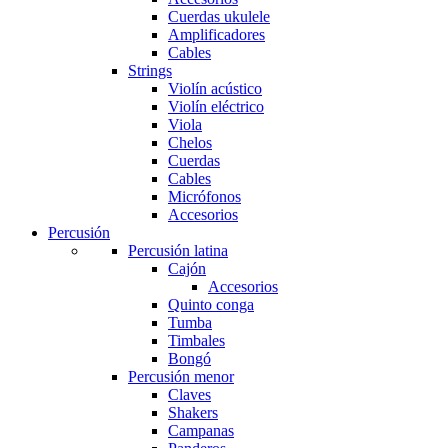
Cuerdas ukulele
Amplificadores
Cables
Strings
Violín acústico
Violín eléctrico
Viola
Chelos
Cuerdas
Cables
Micrófonos
Accesorios
Percusión
Percusión latina
Cajón
Accesorios
Quinto conga
Tumba
Timbales
Bongó
Percusión menor
Claves
Shakers
Campanas