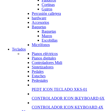
Panderos
Cortinas
Guiros
Percusión callejera
hardware
Accesorios
Baquetas
Baquetas
Mazos
Escobillas
Micrófonos
Teclados
Pianos eléctricos
Pianos digitales
Controladores Midi
Sintetizadores
Pedales
Estuches
Pedestales
PEDT ICON TECLADO XKS-01
CONTROLADOR ICON IKEYBOARD 6X
CONTROLADOR ICON KEYBOARD 4X