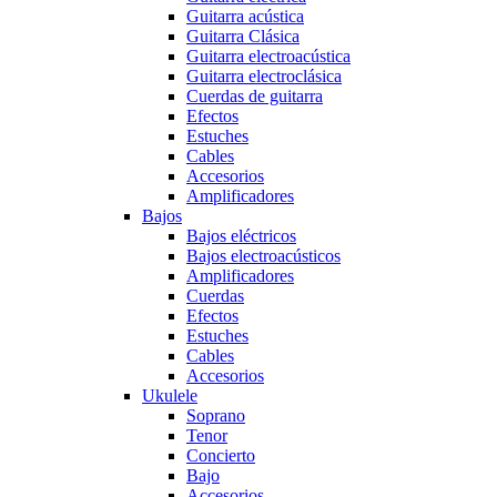
Guitarra acústica
Guitarra Clásica
Guitarra electroacústica
Guitarra electroclásica
Cuerdas de guitarra
Efectos
Estuches
Cables
Accesorios
Amplificadores
Bajos
Bajos eléctricos
Bajos electroacústicos
Amplificadores
Cuerdas
Efectos
Estuches
Cables
Accesorios
Ukulele
Soprano
Tenor
Concierto
Bajo
Accesorios