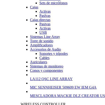
Sets de micrófonos
Cajas
Activas
Pasívas
Cajas directas
Pasivas
Activas
USB
Sistemas Line Array
Torre de sonido
Amplificadores
Accesorios de Audio
Soportes y trípodes
Cables
Auriculares
Sistemas de monitoreo
Conos y componentes
LA112 QSC LINE ARRAY
MIC SENNHEISER 509609 EW IEM G4A
MESCLADORA MACKIE DLZ CREATOR US
WIRELESS CONTROLLER