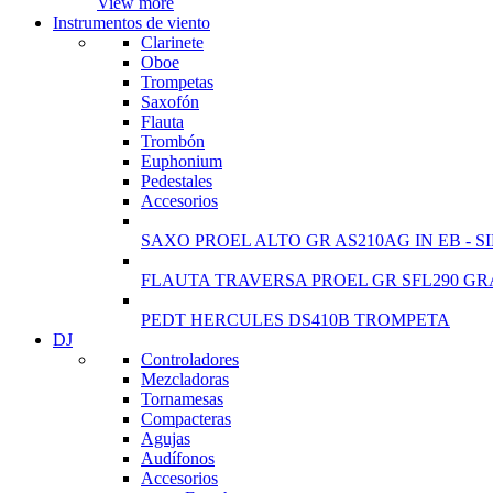
View more
Instrumentos de viento
Clarinete
Oboe
Trompetas
Saxofón
Flauta
Trombón
Euphonium
Pedestales
Accesorios
SAXO PROEL ALTO GR AS210AG IN EB - S
FLAUTA TRAVERSA PROEL GR SFL290 GR
PEDT HERCULES DS410B TROMPETA
DJ
Controladores
Mezcladoras
Tornamesas
Compacteras
Agujas
Audífonos
Accesorios