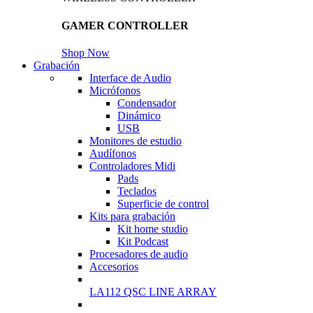
GAMER CONTROLLER
Shop Now
Grabación
Interface de Audio
Micrófonos
Condensador
Dinámico
USB
Monitores de estudio
Audífonos
Controladores Midi
Pads
Teclados
Superficie de control
Kits para grabación
Kit home studio
Kit Podcast
Procesadores de audio
Accesorios
LA112 QSC LINE ARRAY