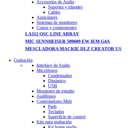
Accesorios de Audio
Soportes y trípodes
Cables
Auriculares
Sistemas de monitoreo
Conos y componentes
LA112 QSC LINE ARRAY
MIC SENNHEISER 509609 EW IEM G4A
MESCLADORA MACKIE DLZ CREATOR US
Grabación
WIRELESS CONTROLLER
Interface de Audio
Micrófonos
GAMER CONTROLLER
Condensador
Dinámico
Shop Now
USB
Monitores de estudio
Audífonos
Controladores Midi
Pads
Teclados
Superficie de control
Kits para grabación
Kit home studio