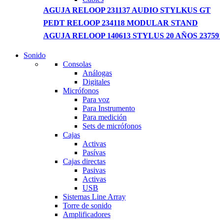
AGUJA RELOOP 231137 AUDIO STYLKUS GT
PEDT RELOOP 234118 MODULAR STAND
AGUJA RELOOP 140613 STYLUS 20 AÑOS 23759
Sonido
NEW LAPTOP 2021
Consolas
Análogas
TP 450X I7 THINKPAD
Digitales
Micrófonos
Shop Now
Para voz
Para Instrumento
Para medición
Sets de micrófonos
Cajas
Activas
Pasívas
Cajas directas
Pasivas
Activas
USB
Sistemas Line Array
Torre de sonido
Amplificadores