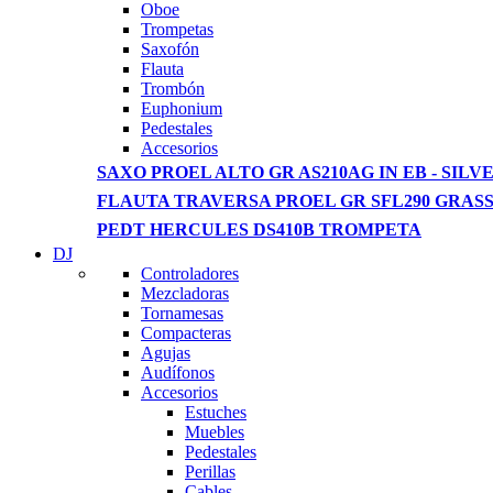
View more
Oboe
Trompetas
Saxofón
Flauta
Trombón
Euphonium
Pedestales
Accesorios
SAXO PROEL ALTO GR AS210AG IN EB - SILVE
FLAUTA TRAVERSA PROEL GR SFL290 GRAS
PEDT HERCULES DS410B TROMPETA
DJ
Controladores
Mezcladoras
Tornamesas
Compacteras
Agujas
Audífonos
Accesorios
Estuches
Muebles
Pedestales
Perillas
Cables