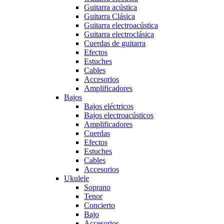
Guitarra acústica
Guitarra Clásica
Guitarra electroacústica
Guitarra electroclásica
Cuerdas de guitarra
Efectos
Estuches
Cables
Accesorios
Amplificadores
Bajos
Bajos eléctricos
Bajos electroacústicos
Amplificadores
Cuerdas
Efectos
Estuches
Cables
Accesorios
Ukulele
Soprano
Tenor
Concierto
Bajo
Accesorios