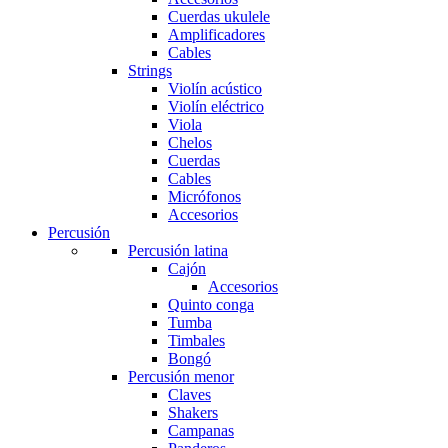
Cuerdas ukulele
Amplificadores
Cables
Strings
Violín acústico
Violín eléctrico
Viola
Chelos
Cuerdas
Cables
Micrófonos
Accesorios
Percusión
Percusión latina
Cajón
Accesorios
Quinto conga
Tumba
Timbales
Bongó
Percusión menor
Claves
Shakers
Campanas