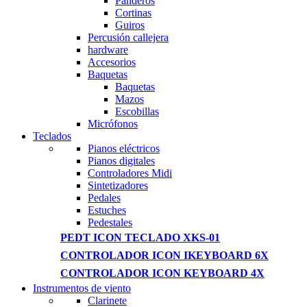
Panderos
Cortinas
Guiros
Percusión callejera
hardware
Accesorios
Baquetas
Baquetas
Mazos
Escobillas
Micrófonos
Teclados
Pianos eléctricos
Pianos digitales
Controladores Midi
Sintetizadores
Pedales
Estuches
Pedestales
PEDT ICON TECLADO XKS-01
CONTROLADOR ICON IKEYBOARD 6X
CONTROLADOR ICON KEYBOARD 4X
Instrumentos de viento
Clarinete