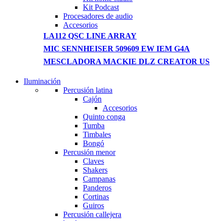
Kit Podcast
Procesadores de audio
Accesorios
LA112 QSC LINE ARRAY
MIC SENNHEISER 509609 EW IEM G4A
MESCLADORA MACKIE DLZ CREATOR US
Iluminación
NEW WASHING MACHINE
Percusión latina
Cajón
T50F 9KG/1200 SPIN
Accesorios
Quinto conga
Shop Now
Tumba
Timbales
Bongó
Percusión menor
Claves
Shakers
Campanas
Panderos
Cortinas
Guiros
Percusión callejera