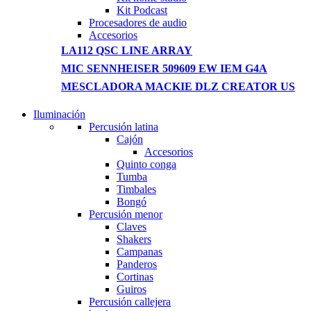
Kit Podcast
Procesadores de audio
Accesorios
LA112 QSC LINE ARRAY
MIC SENNHEISER 509609 EW IEM G4A
MESCLADORA MACKIE DLZ CREATOR US
Iluminación
NEW WASHING MACHINE
Percusión latina
Cajón
T50F 9KG/1200 SPIN
Accesorios
Quinto conga
Shop Now
Tumba
Timbales
Bongó
Percusión menor
Claves
Shakers
Campanas
Panderos
Cortinas
Guiros
Percusión callejera