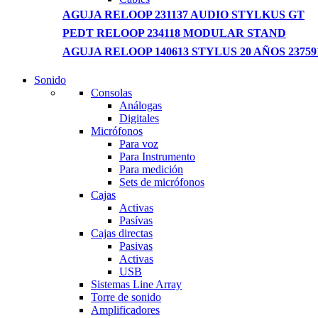
AGUJA RELOOP 231137 AUDIO STYLKUS GT
PEDT RELOOP 234118 MODULAR STAND
AGUJA RELOOP 140613 STYLUS 20 AÑOS 23759
Sonido
NEW LAPTOP 2021
Consolas
Análogas
TP 450X I7 THINKPAD
Digitales
Micrófonos
Shop Now
Para voz
Para Instrumento
Para medición
Sets de micrófonos
Cajas
Activas
Pasívas
Cajas directas
Pasivas
Activas
USB
Sistemas Line Array
Torre de sonido
Amplificadores