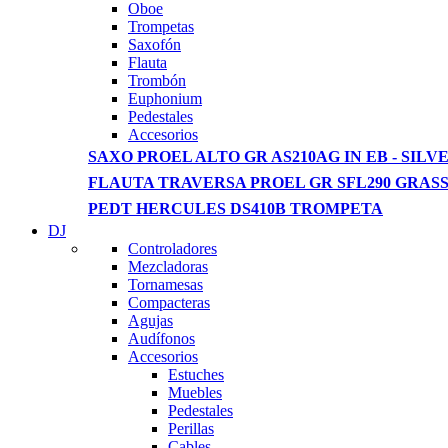
View more
Oboe
Trompetas
Saxofón
Flauta
Trombón
Euphonium
Pedestales
Accesorios
SAXO PROEL ALTO GR AS210AG IN EB - SILVE
FLAUTA TRAVERSA PROEL GR SFL290 GRAS
PEDT HERCULES DS410B TROMPETA
DJ
Controladores
Mezcladoras
Tornamesas
Compacteras
Agujas
Audífonos
Accesorios
Estuches
Muebles
Pedestales
Perillas
Cables