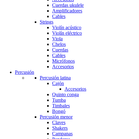
Cuerdas ukulele
Amplificadores
Cables
Strings
Violín acústico
Violín eléctrico
Viola
Chelos
Cuerdas
Cables
Micrófonos
Accesorios
Percusión
Percusión latina
Cajón
Accesorios
Quinto conga
Tumba
Timbales
Bongó
Percusión menor
Claves
Shakers
Campanas