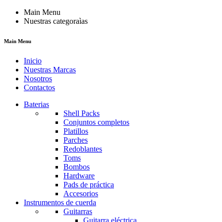
Main Menu
Nuestras categoraìas
Main Menu
Inicio
Nuestras Marcas
Nosotros
Contactos
Baterias
Shell Packs
Conjuntos completos
Platillos
Parches
Redoblantes
Toms
Bombos
Hardware
Pads de práctica
Accesorios
Instrumentos de cuerda
Guitarras
Guitarra eléctrica