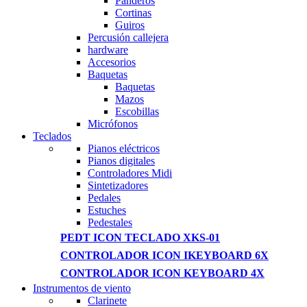
Panderos
Cortinas
Guiros
Percusión callejera
hardware
Accesorios
Baquetas
Baquetas
Mazos
Escobillas
Micrófonos
Teclados
Pianos eléctricos
Pianos digitales
Controladores Midi
Sintetizadores
Pedales
Estuches
Pedestales
PEDT ICON TECLADO XKS-01
CONTROLADOR ICON IKEYBOARD 6X
CONTROLADOR ICON KEYBOARD 4X
Instrumentos de viento
Clarinete