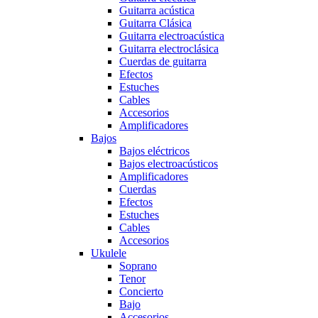
Guitarra acústica
Guitarra Clásica
Guitarra electroacústica
Guitarra electroclásica
Cuerdas de guitarra
Efectos
Estuches
Cables
Accesorios
Amplificadores
Bajos
Bajos eléctricos
Bajos electroacústicos
Amplificadores
Cuerdas
Efectos
Estuches
Cables
Accesorios
Ukulele
Soprano
Tenor
Concierto
Bajo
Accesorios