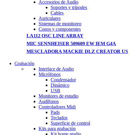
Accesorios de Audio
Soportes y trípodes
Cables
Auriculares
Sistemas de monitoreo
Conos y componentes
LA112 QSC LINE ARRAY
MIC SENNHEISER 509609 EW IEM G4A
MESCLADORA MACKIE DLZ CREATOR US
Grabación
WIRELESS CONTROLLER
Interface de Audio
Micrófonos
GAMER CONTROLLER
Condensador
Dinámico
Shop Now
USB
Monitores de estudio
Audífonos
Controladores Midi
Pads
Teclados
Superficie de control
Kits para grabación
Kit home studio