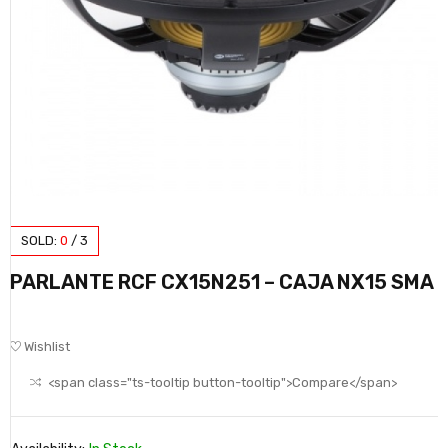
SOLD:
0
/
3
PARLANTE RCF CX15N251 – CAJA NX15 SMA
Wishlist
<span class="ts-tooltip button-tooltip">Compare</span>