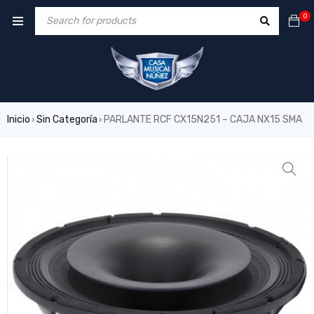
0
Inicio
Sin Categoría
PARLANTE RCF CX15N251 – CAJA NX15 SMA
›
›