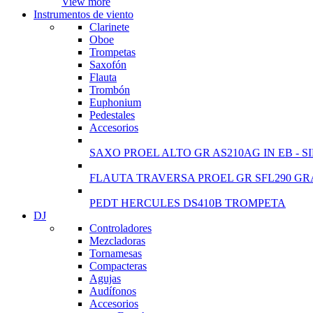
View more
Instrumentos de viento
Clarinete
Oboe
Trompetas
Saxofón
Flauta
Trombón
Euphonium
Pedestales
Accesorios
SAXO PROEL ALTO GR AS210AG IN EB - S
FLAUTA TRAVERSA PROEL GR SFL290 GR
PEDT HERCULES DS410B TROMPETA
DJ
Controladores
Mezcladoras
Tornamesas
Compacteras
Agujas
Audífonos
Accesorios