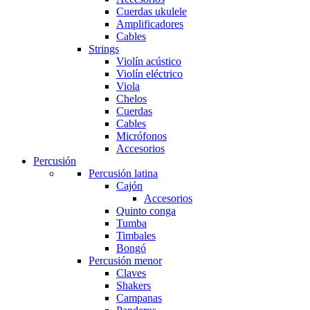
Cuerdas ukulele
Amplificadores
Cables
Strings
Violín acústico
Violín eléctrico
Viola
Chelos
Cuerdas
Cables
Micrófonos
Accesorios
Percusión
Percusión latina
Cajón
Accesorios
Quinto conga
Tumba
Timbales
Bongó
Percusión menor
Claves
Shakers
Campanas