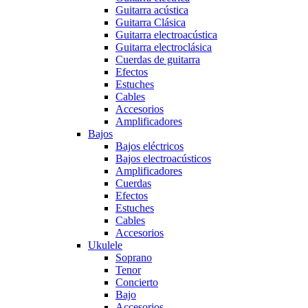
Guitarra acústica
Guitarra Clásica
Guitarra electroacústica
Guitarra electroclásica
Cuerdas de guitarra
Efectos
Estuches
Cables
Accesorios
Amplificadores
Bajos
Bajos eléctricos
Bajos electroacústicos
Amplificadores
Cuerdas
Efectos
Estuches
Cables
Accesorios
Ukulele
Soprano
Tenor
Concierto
Bajo
Accesorios