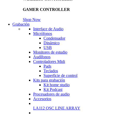
GAMER CONTROLLER
Shop Now
Grabación
Interface de Audio
Micrófonos
Condensador
Dinámico
USB
Monitores de estudio
Audífonos
Controladores Midi
Pads
Teclados
Superficie de control
Kits para grabación
Kit home studio
Kit Podcast
Procesadores de audio
Accesorios
LA112 QSC LINE ARRAY