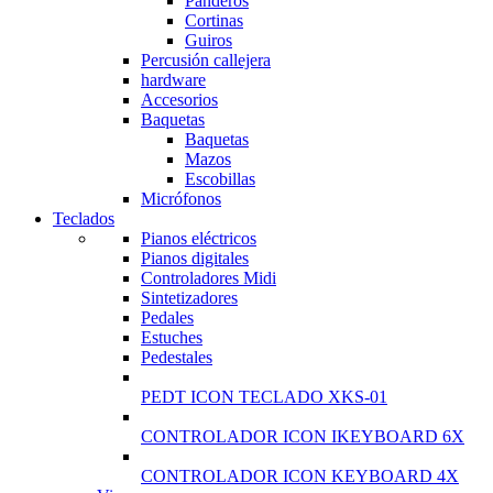
Panderos
Cortinas
Guiros
Percusión callejera
hardware
Accesorios
Baquetas
Baquetas
Mazos
Escobillas
Micrófonos
Teclados
Pianos eléctricos
Pianos digitales
Controladores Midi
Sintetizadores
Pedales
Estuches
Pedestales
PEDT ICON TECLADO XKS-01
CONTROLADOR ICON IKEYBOARD 6X
CONTROLADOR ICON KEYBOARD 4X