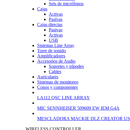
Sets de micrófonos
Cajas
Activas
Pasívas
Cajas directas
Pasivas
Activas
USB
Sistemas Line Array
Torre de sonido
Amplificadores
Accesorios de Audio
Soportes y trípodes
Cables
Auriculares
Sistemas de monitoreo
Conos y componentes
LA112 QSC LINE ARRAY
MIC SENNHEISER 509609 EW IEM G4A
MESCLADORA MACKIE DLZ CREATOR US
WIRELESS CONTROLLER