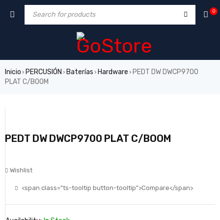
0
Inicio
PERCUSIÓN
Baterías
Hardware
PEDT DW DWCP9700
›
›
›
›
PLAT C/BOOM
PEDT DW DWCP9700 PLAT C/BOOM
Wishlist
<span class="ts-tooltip button-tooltip">Compare</span>