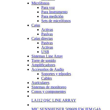
Micrófonos
Para voz
Para Instrumento
Para medición
Sets de micrófonos
Cajas
Activas
Pasívas
Cajas directas
Pasivas
Activas
USB
Sistemas Line Array
Torre de sonido
Amplificadores
Accesorios de Audio
Soportes y trípodes
Cables
Auriculares
Sistemas de monitoreo
Conos y componentes
LA112 QSC LINE ARRAY
MIC SENNHEISER 509609 EW IEM G4A