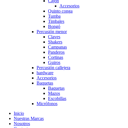
Cajón
Accesorios
Quinto conga
Tumba
Timbales
Bongó
Percusión menor
Claves
Shakers
Campanas
Panderos
Cortinas
Guiros
Percusión callejera
hardware
Accesorios
Baquetas
Baquetas
Mazos
Escobillas
Micrófonos
Inicio
Nuestras Marcas
Nosotros