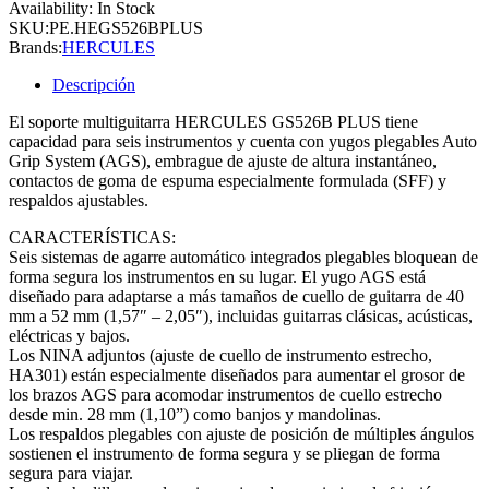
Availability:
In Stock
SKU:
PE.HEGS526BPLUS
Brands:
HERCULES
Descripción
El soporte multiguitarra HERCULES GS526B PLUS tiene
capacidad para seis instrumentos y cuenta con yugos plegables Auto
Grip System (AGS), embrague de ajuste de altura instantáneo,
contactos de goma de espuma especialmente formulada (SFF) y
respaldos ajustables.
CARACTERÍSTICAS:
Seis sistemas de agarre automático integrados plegables bloquean de
forma segura los instrumentos en su lugar. El yugo AGS está
diseñado para adaptarse a más tamaños de cuello de guitarra de 40
mm a 52 mm (1,57″ – 2,05″), incluidas guitarras clásicas, acústicas,
eléctricas y bajos.
Los NINA adjuntos (ajuste de cuello de instrumento estrecho,
HA301) están especialmente diseñados para aumentar el grosor de
los brazos AGS para acomodar instrumentos de cuello estrecho
desde min. 28 mm (1,10”) como banjos y mandolinas.
Los respaldos plegables con ajuste de posición de múltiples ángulos
sostienen el instrumento de forma segura y se pliegan de forma
segura para viajar.