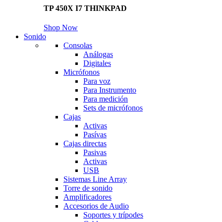
TP 450X I7 THINKPAD
Shop Now
Sonido
Consolas
Análogas
Digitales
Micrófonos
Para voz
Para Instrumento
Para medición
Sets de micrófonos
Cajas
Activas
Pasívas
Cajas directas
Pasivas
Activas
USB
Sistemas Line Array
Torre de sonido
Amplificadores
Accesorios de Audio
Soportes y trípodes