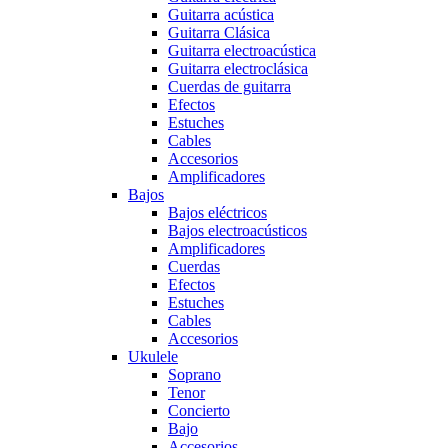
Guitarra acústica
Guitarra Clásica
Guitarra electroacústica
Guitarra electroclásica
Cuerdas de guitarra
Efectos
Estuches
Cables
Accesorios
Amplificadores
Bajos
Bajos eléctricos
Bajos electroacústicos
Amplificadores
Cuerdas
Efectos
Estuches
Cables
Accesorios
Ukulele
Soprano
Tenor
Concierto
Bajo
Accesorios