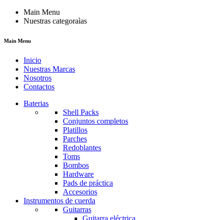
Main Menu
Nuestras categoraìas
Main Menu
Inicio
Nuestras Marcas
Nosotros
Contactos
Baterias
Shell Packs
Conjuntos completos
Platillos
Parches
Redoblantes
Toms
Bombos
Hardware
Pads de práctica
Accesorios
Instrumentos de cuerda
Guitarras
Guitarra eléctrica