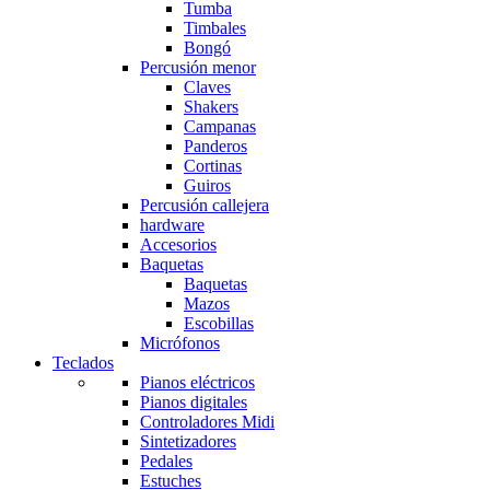
Tumba
Timbales
Bongó
Percusión menor
Claves
Shakers
Campanas
Panderos
Cortinas
Guiros
Percusión callejera
hardware
Accesorios
Baquetas
Baquetas
Mazos
Escobillas
Micrófonos
Teclados
Pianos eléctricos
Pianos digitales
Controladores Midi
Sintetizadores
Pedales
Estuches