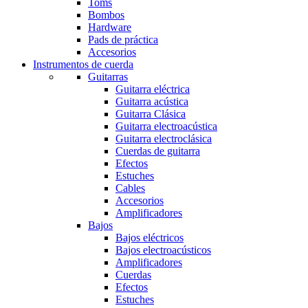
Toms
Bombos
Hardware
Pads de práctica
Accesorios
Instrumentos de cuerda
Guitarras
Guitarra eléctrica
Guitarra acústica
Guitarra Clásica
Guitarra electroacústica
Guitarra electroclásica
Cuerdas de guitarra
Efectos
Estuches
Cables
Accesorios
Amplificadores
Bajos
Bajos eléctricos
Bajos electroacústicos
Amplificadores
Cuerdas
Efectos
Estuches