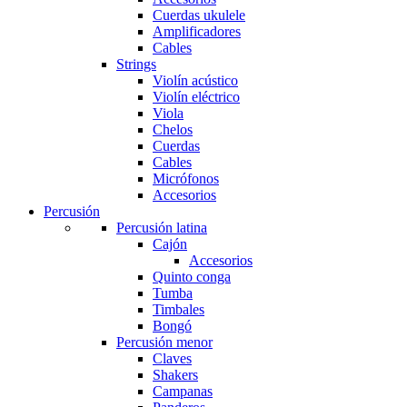
Cuerdas ukulele
Amplificadores
Cables
Strings
Violín acústico
Violín eléctrico
Viola
Chelos
Cuerdas
Cables
Micrófonos
Accesorios
Percusión
Percusión latina
Cajón
Accesorios
Quinto conga
Tumba
Timbales
Bongó
Percusión menor
Claves
Shakers
Campanas