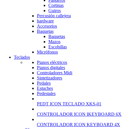
Panderos
Cortinas
Guiros
Percusión callejera
hardware
Accesorios
Baquetas
Baquetas
Mazos
Escobillas
Micrófonos
Teclados
Pianos eléctricos
Pianos digitales
Controladores Midi
Sintetizadores
Pedales
Estuches
Pedestales
PEDT ICON TECLADO XKS-01
CONTROLADOR ICON IKEYBOARD 6X
CONTROLADOR ICON KEYBOARD 4X