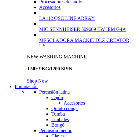
Procesadores de audio
Accesorios
LA112 QSC LINE ARRAY
MIC SENNHEISER 509609 EW IEM G4A
MESCLADORA MACKIE DLZ CREATOR
US
NEW WASHING MACHINE
T50F 9KG/1200 SPIN
Shop Now
Iluminación
Percusión latina
Cajón
Accesorios
Quinto conga
Tumba
Timbales
Bongó
Percusión menor
Claves