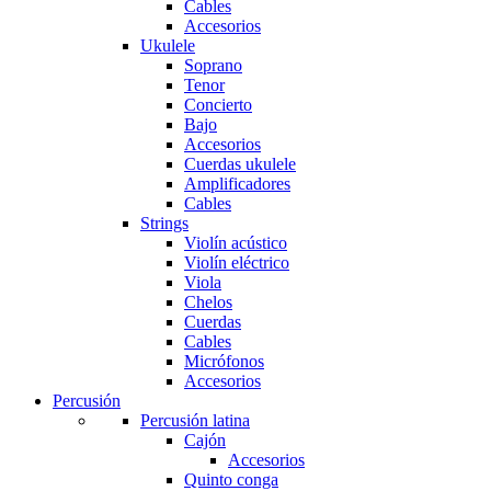
Cables
Accesorios
Ukulele
Soprano
Tenor
Concierto
Bajo
Accesorios
Cuerdas ukulele
Amplificadores
Cables
Strings
Violín acústico
Violín eléctrico
Viola
Chelos
Cuerdas
Cables
Micrófonos
Accesorios
Percusión
Percusión latina
Cajón
Accesorios
Quinto conga