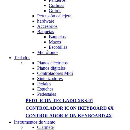
Panderos
Cortinas
Guiros
Percusión callejera
hardware
Accesorios
Baquetas
Baquetas
Mazos
Escobillas
Micrófonos
Teclados
Pianos eléctricos
Pianos digitales
Controladores Midi
Sintetizadores
Pedales
Estuches
Pedestales
PEDT ICON TECLADO XKS-01
CONTROLADOR ICON IKEYBOARD 6X
CONTROLADOR ICON KEYBOARD 4X
Instrumentos de viento
Clarinete