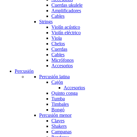
Cuerdas ukulele
Amplificadores
Cables
Strings
Violín acústico
Violín eléctrico
Viola
Chelos
Cuerdas
Cables
Micrófonos
Accesorios
Percusión
Percusión latina
Cajón
Accesorios
Quinto conga
Tumba
Timbales
Bongó
Percusión menor
Claves
Shakers
Campanas