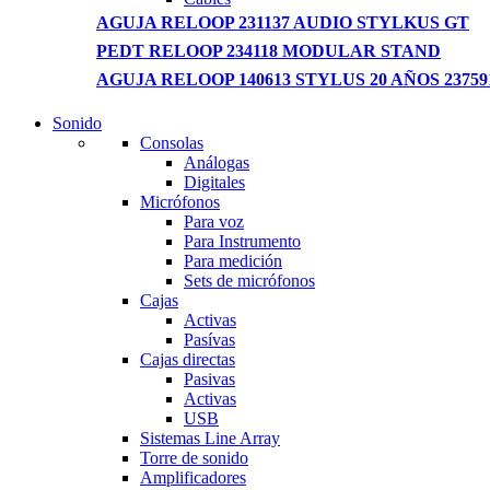
AGUJA RELOOP 231137 AUDIO STYLKUS GT
PEDT RELOOP 234118 MODULAR STAND
AGUJA RELOOP 140613 STYLUS 20 AÑOS 23759
Sonido
NEW LAPTOP 2021
Consolas
Análogas
TP 450X I7 THINKPAD
Digitales
Micrófonos
Shop Now
Para voz
Para Instrumento
Para medición
Sets de micrófonos
Cajas
Activas
Pasívas
Cajas directas
Pasivas
Activas
USB
Sistemas Line Array
Torre de sonido
Amplificadores