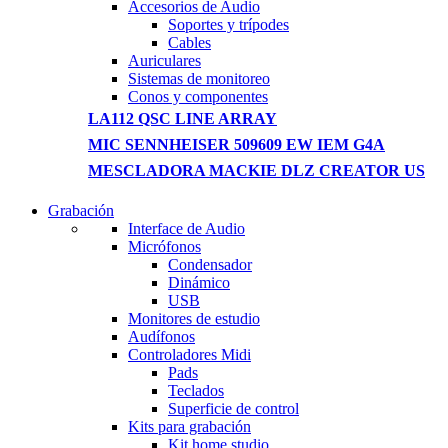
Accesorios de Audio
Soportes y trípodes
Cables
Auriculares
Sistemas de monitoreo
Conos y componentes
LA112 QSC LINE ARRAY
MIC SENNHEISER 509609 EW IEM G4A
MESCLADORA MACKIE DLZ CREATOR US
Grabación
WIRELESS CONTROLLER
Interface de Audio
Micrófonos
GAMER CONTROLLER
Condensador
Dinámico
Shop Now
USB
Monitores de estudio
Audífonos
Controladores Midi
Pads
Teclados
Superficie de control
Kits para grabación
Kit home studio