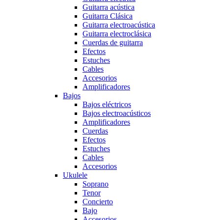
Guitarra acústica
Guitarra Clásica
Guitarra electroacústica
Guitarra electroclásica
Cuerdas de guitarra
Efectos
Estuches
Cables
Accesorios
Amplificadores
Bajos
Bajos eléctricos
Bajos electroacústicos
Amplificadores
Cuerdas
Efectos
Estuches
Cables
Accesorios
Ukulele
Soprano
Tenor
Concierto
Bajo
Accesorios