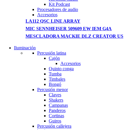
Kit Podcast
Procesadores de audio
Accesorios
LA112 QSC LINE ARRAY
MIC SENNHEISER 509609 EW IEM G4A
MESCLADORA MACKIE DLZ CREATOR US
Iluminación
NEW WASHING MACHINE
Percusión latina
Cajón
T50F 9KG/1200 SPIN
Accesorios
Quinto conga
Shop Now
Tumba
Timbales
Bongó
Percusión menor
Claves
Shakers
Campanas
Panderos
Cortinas
Guiros
Percusión callejera