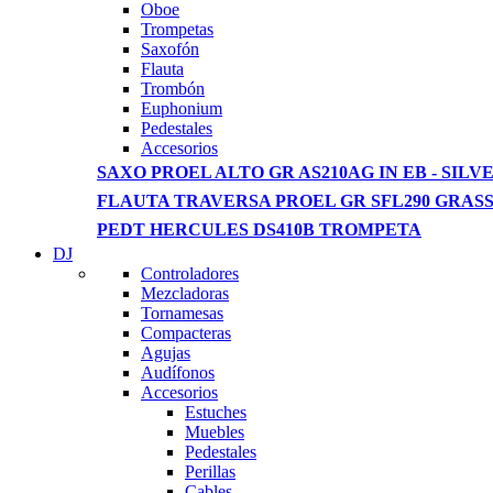
View more
Oboe
Trompetas
Saxofón
Flauta
Trombón
Euphonium
Pedestales
Accesorios
SAXO PROEL ALTO GR AS210AG IN EB - SILVE
FLAUTA TRAVERSA PROEL GR SFL290 GRAS
PEDT HERCULES DS410B TROMPETA
DJ
Controladores
Mezcladoras
Tornamesas
Compacteras
Agujas
Audífonos
Accesorios
Estuches
Muebles
Pedestales
Perillas
Cables