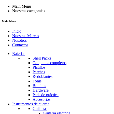
Main Menu
Nuestras categoraìas
Main Menu
Inicio
Nuestras Marcas
Nosotros
Contactos
Baterias
Shell Packs
Conjuntos completos
Platillos
Parches
Redoblantes
Toms
Bombos
Hardware
Pads de práctica
Accesorios
Instrumentos de cuerda
Guitarras
Guitarra eléctrica