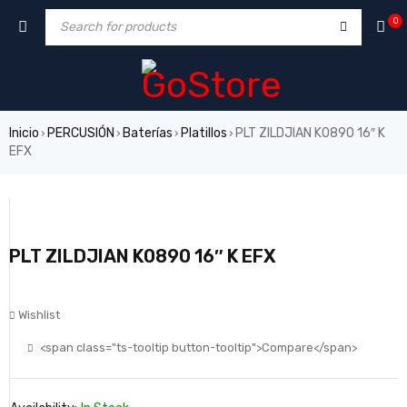
0
Inicio
PERCUSIÓN
Baterías
Platillos
PLT ZILDJIAN K0890 16″ K
›
›
›
›
EFX
PLT ZILDJIAN K0890 16″ K EFX
Wishlist
<span class="ts-tooltip button-tooltip">Compare</span>