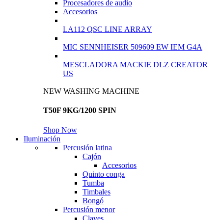
Procesadores de audio
Accesorios
LA112 QSC LINE ARRAY
MIC SENNHEISER 509609 EW IEM G4A
MESCLADORA MACKIE DLZ CREATOR
US
NEW WASHING MACHINE
T50F 9KG/1200 SPIN
Shop Now
Iluminación
Percusión latina
Cajón
Accesorios
Quinto conga
Tumba
Timbales
Bongó
Percusión menor
Claves