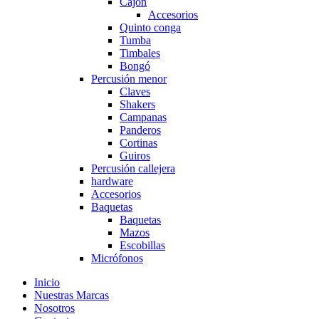
Cajón
Accesorios
Quinto conga
Tumba
Timbales
Bongó
Percusión menor
Claves
Shakers
Campanas
Panderos
Cortinas
Guiros
Percusión callejera
hardware
Accesorios
Baquetas
Baquetas
Mazos
Escobillas
Micrófonos
Inicio
Nuestras Marcas
Nosotros