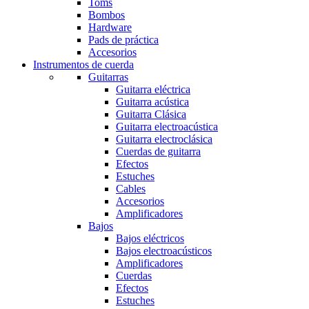
Toms
Bombos
Hardware
Pads de práctica
Accesorios
Instrumentos de cuerda
Guitarras
Guitarra eléctrica
Guitarra acústica
Guitarra Clásica
Guitarra electroacústica
Guitarra electroclásica
Cuerdas de guitarra
Efectos
Estuches
Cables
Accesorios
Amplificadores
Bajos
Bajos eléctricos
Bajos electroacústicos
Amplificadores
Cuerdas
Efectos
Estuches