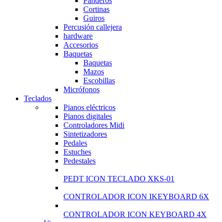
Panderos
Cortinas
Guiros
Percusión callejera
hardware
Accesorios
Baquetas
Baquetas
Mazos
Escobillas
Micrófonos
Teclados
Pianos eléctricos
Pianos digitales
Controladores Midi
Sintetizadores
Pedales
Estuches
Pedestales
PEDT ICON TECLADO XKS-01
CONTROLADOR ICON IKEYBOARD 6X
CONTROLADOR ICON KEYBOARD 4X