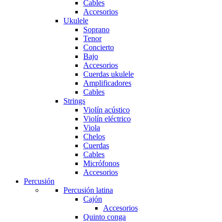
Cables
Accesorios
Ukulele
Soprano
Tenor
Concierto
Bajo
Accesorios
Cuerdas ukulele
Amplificadores
Cables
Strings
Violín acústico
Violín eléctrico
Viola
Chelos
Cuerdas
Cables
Micrófonos
Accesorios
Percusión
Percusión latina
Cajón
Accesorios
Quinto conga