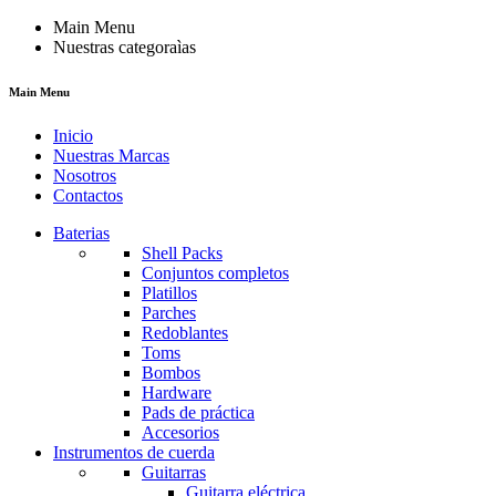
Main Menu
Nuestras categoraìas
Main Menu
Inicio
Nuestras Marcas
Nosotros
Contactos
Baterias
Shell Packs
Conjuntos completos
Platillos
Parches
Redoblantes
Toms
Bombos
Hardware
Pads de práctica
Accesorios
Instrumentos de cuerda
Guitarras
Guitarra eléctrica