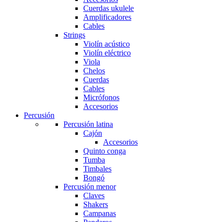
Cuerdas ukulele
Amplificadores
Cables
Strings
Violín acústico
Violín eléctrico
Viola
Chelos
Cuerdas
Cables
Micrófonos
Accesorios
Percusión
Percusión latina
Cajón
Accesorios
Quinto conga
Tumba
Timbales
Bongó
Percusión menor
Claves
Shakers
Campanas