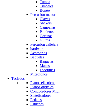
Tumba
Timbales
Bongó
Percusión menor
Claves
Shakers
Campanas
Panderos
Cortinas
Guiros
Percusión callejera
hardware
Accesorios
Baquetas
Baquetas
Mazos
Escobillas
Micrófonos
Teclados
Pianos eléctricos
Pianos digitales
Controladores Midi
Sintetizadores
Pedales
Estuches