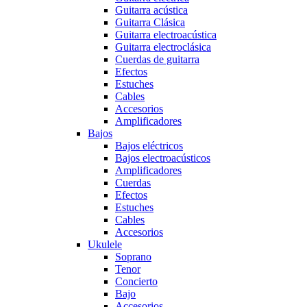
Guitarra acústica
Guitarra Clásica
Guitarra electroacústica
Guitarra electroclásica
Cuerdas de guitarra
Efectos
Estuches
Cables
Accesorios
Amplificadores
Bajos
Bajos eléctricos
Bajos electroacústicos
Amplificadores
Cuerdas
Efectos
Estuches
Cables
Accesorios
Ukulele
Soprano
Tenor
Concierto
Bajo
Accesorios