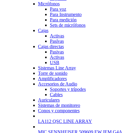
Micrófonos
Para voz
Para Instrumento
Para medición
Sets de micrófonos
Cajas
Activas
Pasívas
Cajas directas
Pasivas
Activas
USB
Sistemas Line Array
Torre de sonido
Amplificadores
Accesorios de Audio
Soportes y trípodes
Cables
Auriculares
Sistemas de monitoreo
Conos y componentes
LA112 QSC LINE ARRAY
MIC SENNHEISER 509609 EW IEM G4A