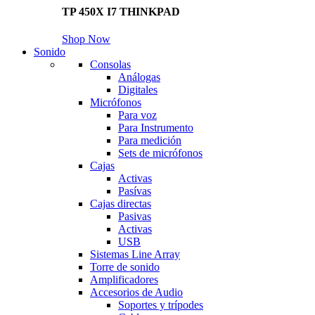
TP 450X I7 THINKPAD
Shop Now
Sonido
Consolas
Análogas
Digitales
Micrófonos
Para voz
Para Instrumento
Para medición
Sets de micrófonos
Cajas
Activas
Pasívas
Cajas directas
Pasivas
Activas
USB
Sistemas Line Array
Torre de sonido
Amplificadores
Accesorios de Audio
Soportes y trípodes