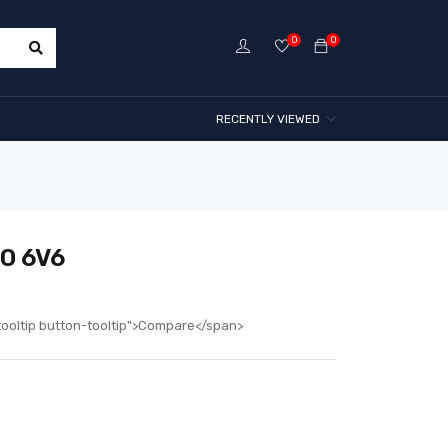
0
0
RECENTLY VIEWED
O 6V6
tooltip button-tooltip">Compare</span>