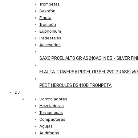
Trompetas
Saxofón
Flauta
Trombón
Euphonium
Pedestales
Accesorios
SAXO PROEL ALTO GR AS210AG IN EB - SILVER FIN
FLAUTA TRAVERSA PROEL GR SFL290 GRASSI W
PEDT HERCULES DS410B TROMPETA
DJ
Controladores
Mezcladoras
Tornamesas
Compacteras
Agujas
Audífonos