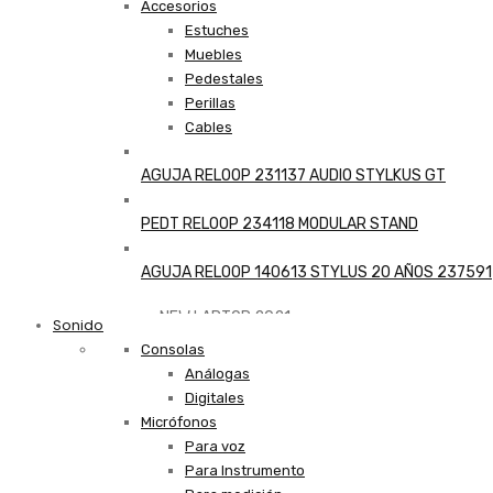
Accesorios
Estuches
Muebles
Pedestales
Perillas
Cables
AGUJA RELOOP 231137 AUDIO STYLKUS GT
PEDT RELOOP 234118 MODULAR STAND
AGUJA RELOOP 140613 STYLUS 20 AÑOS 237591
NEW LAPTOP 2021
Sonido
Consolas
Análogas
TP 450X I7 THINKPAD
Digitales
Micrófonos
Shop Now
Para voz
Para Instrumento