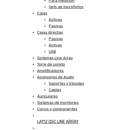
Para medición
Sets de micrófonos
Cajas
Activas
Pasívas
Cajas directas
Pasivas
Activas
USB
Sistemas Line Array
Torre de sonido
Amplificadores
Accesorios de Audio
Soportes y trípodes
Cables
Auriculares
Sistemas de monitoreo
Conos y componentes
LA112 QSC LINE ARRAY