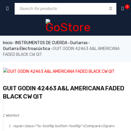
0
Inicio
INSTRUMENTOS DE CUERDA
Guitarras
›
›
›
Guitarra Electroacústica
GUIT GODIN 42463 A&L AMERICANA
›
FADED BLACK CW QIT
GUIT GODIN 42463 A&L AMERICANA FADED
BLACK CW QIT
Wishlist
<span class="ts-tooltip button-tooltip">Compare</span>