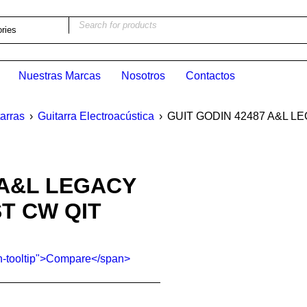
Nuestras Marcas
Nosotros
Contactos
arras
›
Guitarra Electroacústica
›
GUIT GODIN 42487 A&L 
 A&L LEGACY
T CW QIT
ton-tooltip">Compare</span>