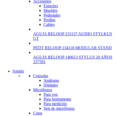
Accesorios
Estuches
Muebles
Pedestales
Perillas
Cables
AGUJA RELOOP 231137 AUDIO STYLKUS
GT
PEDT RELOOP 234118 MODULAR STAND
AGUJA RELOOP 140613 STYLUS 20 AÑOS
237591
Sonido
NEW LAPTOP 2021
Consolas
Análogas
TP 450X I7 THINKPAD
Digitales
Micrófonos
Shop Now
Para voz
Para Instrumento
Para medición
Sets de micrófonos
Cajas