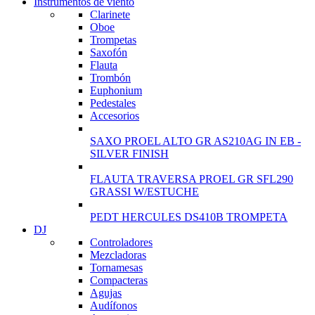
Instrumentos de viento
Clarinete
View more
Oboe
Trompetas
Saxofón
Flauta
Trombón
Euphonium
Pedestales
Accesorios
SAXO PROEL ALTO GR AS210AG IN EB -
SILVER FINISH
FLAUTA TRAVERSA PROEL GR SFL290
GRASSI W/ESTUCHE
PEDT HERCULES DS410B TROMPETA
DJ
Controladores
Mezcladoras
Tornamesas
Compacteras
Agujas
Audífonos