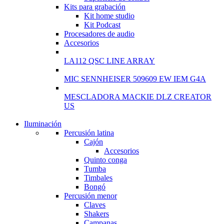
Kits para grabación
Kit home studio
Kit Podcast
Procesadores de audio
Accesorios
LA112 QSC LINE ARRAY
MIC SENNHEISER 509609 EW IEM G4A
MESCLADORA MACKIE DLZ CREATOR
US
Iluminación
NEW WASHING
Percusión latina
MACHINE
Cajón
Accesorios
T50F 9KG/1200 SPIN
Quinto conga
Tumba
Shop Now
Timbales
Bongó
Percusión menor
Claves
Shakers
Campanas