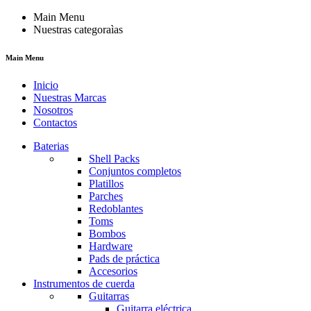
Main Menu
Nuestras categoraìas
Main Menu
Inicio
Nuestras Marcas
Nosotros
Contactos
Baterias
Shell Packs
Conjuntos completos
Platillos
Parches
Redoblantes
Toms
Bombos
Hardware
Pads de práctica
Accesorios
Instrumentos de cuerda
Guitarras
Guitarra eléctrica