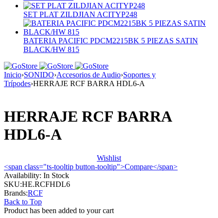
SET PLAT ZILDJIAN ACITYP248
BATERIA PACIFIC PDCM2215BK 5 PIEZAS SATIN
BLACK/HW 815
Inicio
›
SONIDO
›
Accesorios de Audio
›
Soportes y
Trípodes
›
HERRAJE RCF BARRA HDL6-A
HERRAJE RCF BARRA
HDL6-A
Wishlist
<span class="ts-tooltip button-tooltip">Compare</span>
Availability:
In Stock
SKU:
HE.RCFHDL6
Brands:
RCF
Back to Top
Product has been added to your cart