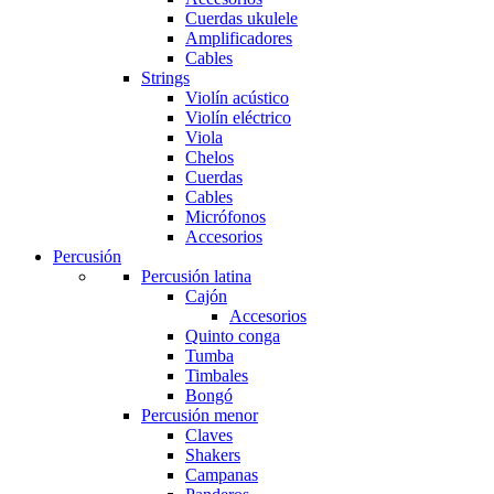
Cuerdas ukulele
Amplificadores
Cables
Strings
Violín acústico
Violín eléctrico
Viola
Chelos
Cuerdas
Cables
Micrófonos
Accesorios
Percusión
Percusión latina
Cajón
Accesorios
Quinto conga
Tumba
Timbales
Bongó
Percusión menor
Claves
Shakers
Campanas