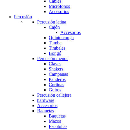
Cables
Micrófonos
Accesorios
Percusión
Percusión latina
Cajón
Accesorios
Quinto conga
Tumba
Timbales
Bongó
Percusión menor
Claves
Shakers
Campanas
Panderos
Cortinas
Guiros
Percusión callejera
hardware
Accesorios
Baquetas
Baquetas
Mazos
Escobillas