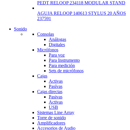
PEDT RELOOP 234118 MODULAR STAND
AGUJA RELOOP 140613 STYLUS 20 AÑOS
237591
Sonido
NEW LAPTOP 2021
Consolas
Análogas
TP 450X I7 THINKPA
Digitales
Micrófonos
Shop Now
Para voz
Para Instrumento
Para medición
Sets de micrófonos
Cajas
Activas
Pasívas
Cajas directas
Pasivas
Activas
USB
Sistemas Line Array
Torre de sonido
Amplificadores
Accesorios de Audio