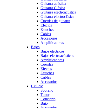
Guitarra acústica
Guitarra Clásica
Guitarra electroacústica
Guitarra electroclásica
Cuerdas de guitarra
Efectos
Estuches
Cables
Accesorios
Amplificadores
Bajos
Bajos eléctricos
Bajos electroacústicos
Amplificadores
Cuerdas
Efectos
Estuches
Cables
Accesorios
Ukulele
Soprano
Tenor
Concierto
Bajo
Accesorios