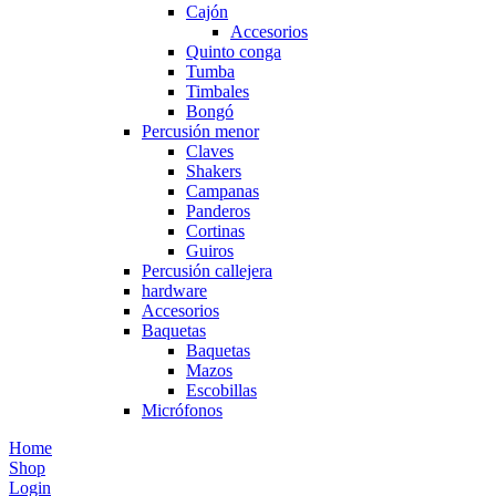
Cajón
T50F 9KG/1200 SPIN
Accesorios
Quinto conga
Shop Now
Tumba
Timbales
Bongó
Percusión menor
Claves
Shakers
Campanas
Panderos
Cortinas
Guiros
Percusión callejera
hardware
Accesorios
Baquetas
Baquetas
Mazos
Escobillas
Micrófonos
Home
Shop
Login