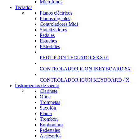
Micrófonos
Teclados
Pianos eléctricos
Pianos digitales
Controladores Midi
Sintetizadores
Pedales
Estuches
Pedestales
PEDT ICON TECLADO XKS-01
CONTROLADOR ICON IKEYBOARD 6X
CONTROLADOR ICON KEYBOARD 4X
Instrumentos de viento
Clarinete
View
Oboe
Trompetas
more
Saxofón
Flauta
Trombón
Euphonium
Pedestales
Accesorios