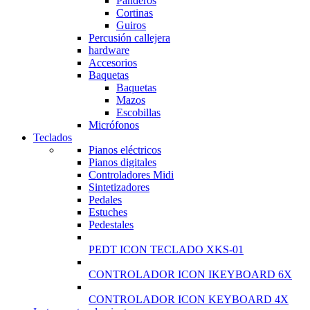
Panderos
Cortinas
Guiros
Percusión callejera
hardware
Accesorios
Baquetas
Baquetas
Mazos
Escobillas
Micrófonos
Teclados
Pianos eléctricos
Pianos digitales
Controladores Midi
Sintetizadores
Pedales
Estuches
Pedestales
PEDT ICON TECLADO XKS-01
CONTROLADOR ICON IKEYBOARD 6X
CONTROLADOR ICON KEYBOARD 4X