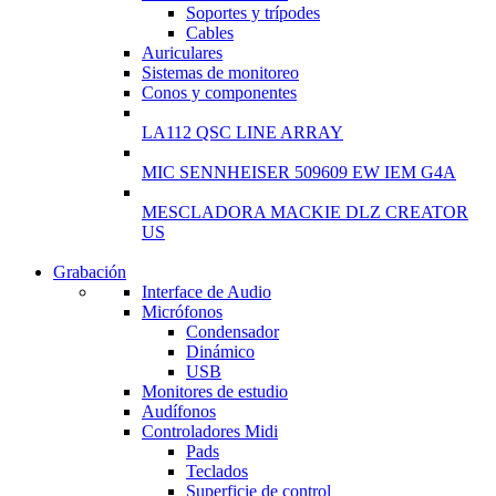
Soportes y trípodes
Cables
Auriculares
Sistemas de monitoreo
Conos y componentes
LA112 QSC LINE ARRAY
MIC SENNHEISER 509609 EW IEM G4A
MESCLADORA MACKIE DLZ CREATOR
US
Grabación
WIRELESS
Interface de Audio
CONTROLLER
Micrófonos
Condensador
GAMER CONTROLL
Dinámico
USB
Shop Now
Monitores de estudio
Audífonos
Controladores Midi
Pads
Teclados
Superficie de control