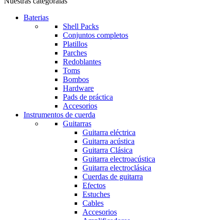
Nuestras categoraìas
Baterias
Shell Packs
Conjuntos completos
Platillos
Parches
Redoblantes
Toms
Bombos
Hardware
Pads de práctica
Accesorios
Instrumentos de cuerda
Guitarras
Guitarra eléctrica
Guitarra acústica
Guitarra Clásica
Guitarra electroacústica
Guitarra electroclásica
Cuerdas de guitarra
Efectos
Estuches
Cables
Accesorios