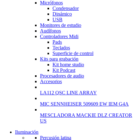
Micrófonos
GAMER CONTROLLER
Condensador
Dinámico
Shop Now
USB
Monitores de estudio
Audífonos
Controladores Midi
Pads
Teclados
Superficie de control
Kits para grabación
Kit home studio
Kit Podcast
Procesadores de audio
Accesorios
LA112 QSC LINE ARRAY
MIC SENNHEISER 509609 EW IEM G4A
MESCLADORA MACKIE DLZ CREATOR
US
Iluminación
NEW WASHING MACHINE
Percusión latina